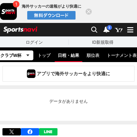
海外サッカーの速報がより快適に
閉じる
スポーツナビ
検索
通知
i
ログイン
ID新規取得
クラブW杯
トップ
日程・結果
順位表
トーナメント表
アプリで海外サッカーをより快適に
データがありません