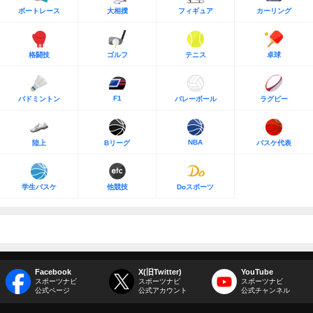
ボートレース
大相撲
フィギュア
カーリング
格闘技
ゴルフ
テニス
卓球
F1
バドミントン
バレーボール
ラグビー
NBA
陸上
Bリーグ
バスケ代表
学生バスケ
他競技
Doスポーツ
Facebook
X(旧Twitter)
YouTube
スポーツナビ
スポーツナビ
スポーツナビ
公式ページ
公式アカウント
公式チャンネル