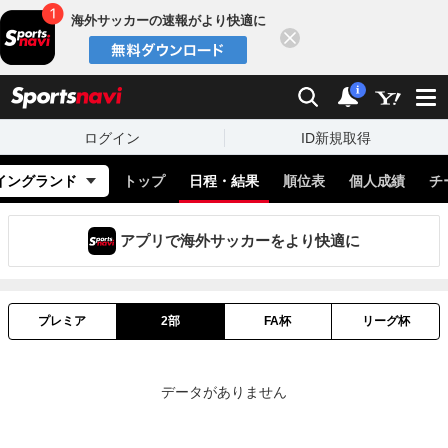
海外サッカーの速報がより快適に
閉じる
スポーツナビ
検索
通知
i
ログイン
ID新規取得
イングランド
トップ
日程・結果
順位表
個人成績
チ
アプリで海外サッカーをより快適に
プレミア
2部
FA杯
リーグ杯
データがありません