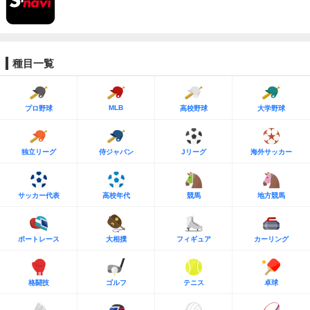
種目一覧
MLB
プロ野球
高校野球
大学野球
独立リーグ
侍ジャパン
Jリーグ
海外サッカー
サッカー代表
高校年代
競馬
地方競馬
ボートレース
大相撲
フィギュア
カーリング
格闘技
ゴルフ
テニス
卓球