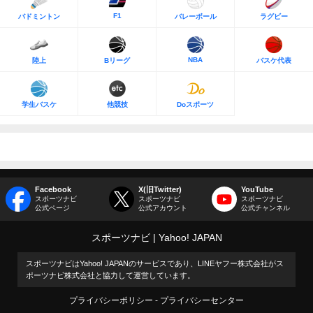
F1
バドミントン
バレーボール
ラグビー
NBA
陸上
Bリーグ
バスケ代表
学生バスケ
他競技
Doスポーツ
Facebook
X(旧Twitter)
YouTube
スポーツナビ
スポーツナビ
スポーツナビ
公式ページ
公式アカウント
公式チャンネル
スポーツナビ
Yahoo! JAPAN
スポーツナビはYahoo! JAPANのサービスであり、LINEヤフー株式会社がス
ポーツナビ株式会社と協力して運営しています。
プライバシーポリシー
プライバシーセンター