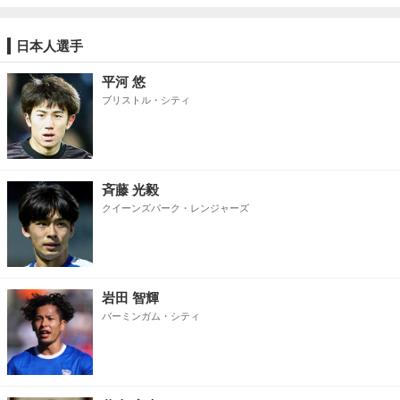
日本人選手
平河 悠
ブリストル・シティ
斉藤 光毅
クイーンズパーク・レンジャーズ
岩田 智輝
バーミンガム・シティ