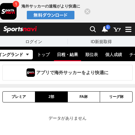
海外サッカーの速報がより快適に
閉じる
スポーツナビ
検索
通知
i
ログイン
ID新規取得
イングランド
トップ
日程・結果
順位表
個人成績
チ
アプリで海外サッカーをより快適に
プレミア
2部
FA杯
リーグ杯
データがありません