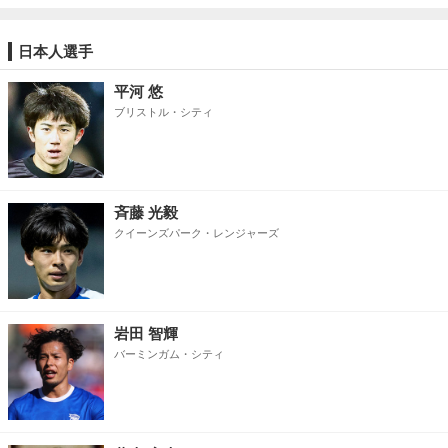
日本人選手
平河 悠
ブリストル・シティ
斉藤 光毅
クイーンズパーク・レンジャーズ
岩田 智輝
バーミンガム・シティ