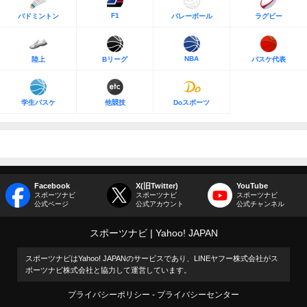
F1
バドミントン
バレーボール
ラグビー
NBA
陸上
Bリーグ
バスケ代表
学生バスケ
他競技
Doスポーツ
Facebook
X(旧Twitter)
YouTube
スポーツナビ
スポーツナビ
スポーツナビ
公式ページ
公式アカウント
公式チャンネル
スポーツナビ
Yahoo! JAPAN
スポーツナビはYahoo! JAPANのサービスであり、LINEヤフー株式会社がス
ポーツナビ株式会社と協力して運営しています。
プライバシーポリシー
プライバシーセンター