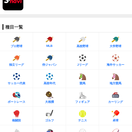
種目一覧
MLB
プロ野球
高校野球
大学野球
独立リーグ
侍ジャパン
Jリーグ
海外サッカー
サッカー代表
高校年代
競馬
地方競馬
ボートレース
大相撲
フィギュア
カーリング
格闘技
ゴルフ
テニス
卓球