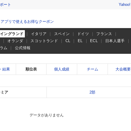
レポート
Yahoo
、アプリで使えるお得なクーポン
イングランド
イタリア
スペイン
ドイツ
フランス
ー
オランダ
スコットランド
CL
EL
ECL
日本人選手
ラム
公式情報
・結果
順位表
個人成績
チーム
大会概要
レミア
2部
データがありません