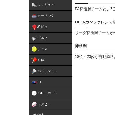
フィギュア
FA杯優勝チームと、
カーリング
UEFAカンファレンス
格闘技
リーグ杯優勝チームが
ゴルフ
降格圏
テニス
18位～20位が自動降格
卓球
バドミントン
F1
バレーボール
ラグビー