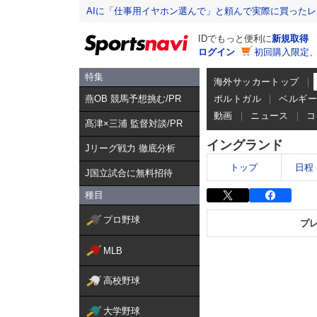
AIに「仕事用イヤホン選んで」と頼んで実際に買った
IDでもっと便利に
新規取得
ログイン
初回購入限定
特集
海外サッカートップ
燕OB 競馬予想挑む/PR
ポルトガル
ベルギ
動画
ニュース
コ
髙津×三浦 監督対談/PR
イングランド
Jリーグ戦力 徹底分析
トップ
日程
J国立試合に無料招待
種目
プロ野球
プ
MLB
高校野球
大学野球