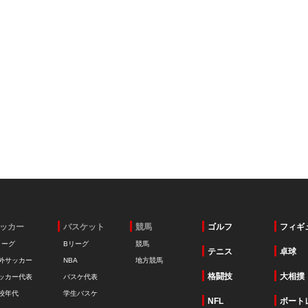
ッカー
バスケット
競馬
ゴルフ
フィギ
リーグ
Bリーグ
競馬
テニス
卓球
外サッカー
NBA
地方競馬
格闘技
大相撲
ッカー代表
バスケ代表
校年代
学生バスケ
NFL
ボート