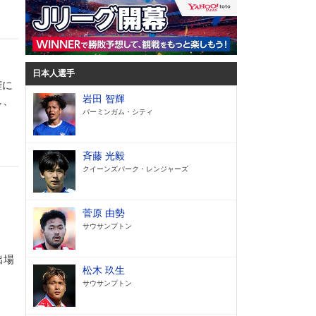
日本人選手
権に
岩田 智輝
し、
バーミンガム・シティ
斉藤 光毅
クイーンズパーク・レンジャーズ
菅原 由勢
サウサンプトン
出場
松木 玖生
サウサンプトン