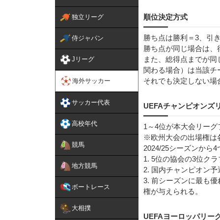
順位決定方式
独立リーグ
勝ち点は勝利＝3、引
侍ジャパン
勝ち点が同じ場合は、
また、総得点までが同
Jリーグ
関わる場合）は当該チ
それでも決定しない場
海外サッカー
サッカー代表
UEFAチャンピオンズ
高校年代
1～4位が本大会リー
※欧州大会の出場権は
競馬
2024/25シーズン
1. 5位の協会の3位ク
地方競馬
2. 国内チャンピオン
3. 前シーズンに最も
ボートレース
権が与えられる。
大相撲
UEFAヨーロッパリー