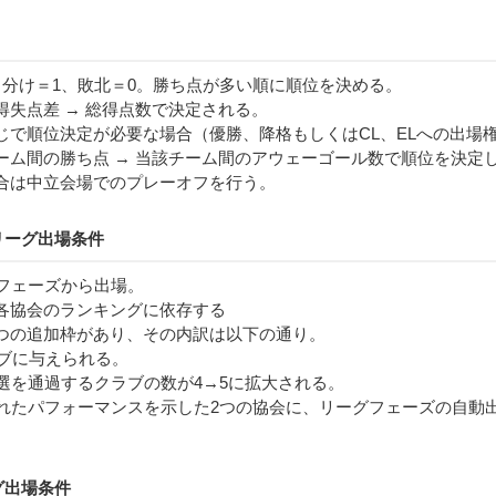
き分け＝1、敗北＝0。勝ち点が多い順に順位を決める。
得失点差 → 総得点数で決定される。
じで順位決定が必要な場合（優勝、降格もしくはCL、ELへの出場
ーム間の勝ち点 → 当該チーム間のアウェーゴール数で順位を決定
合は中立会場でのプレーオフを行う。
リーグ出場条件
グフェーズから出場。
各協会のランキングに依存する
から4つの追加枠があり、その内訳は以下の通り。
ラブに与えられる。
予選を通過するクラブの数が4→5に拡大される。
優れたパフォーマンスを示した2つの協会に、リーグフェーズの自動
グ出場条件