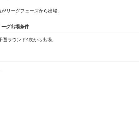
5位がリーグフェーズから出場。
リーグ出場条件
予選ラウンド4次から出場。
。