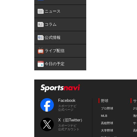
ニュース
コラム
公式情報
ライブ配信
今日の予定
Facebook
野球
サ
スポーツナビ
プロ野球
J
公式ページ
MLB
海
X（旧Twitter）
高校野球
サ
スポーツナビ
公式アカウント
大学野球
高