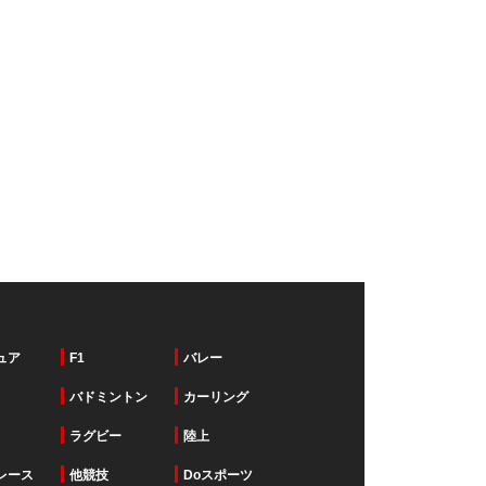
ュア
F1
バレー
バドミントン
カーリング
ラグビー
陸上
レース
他競技
Doスポーツ