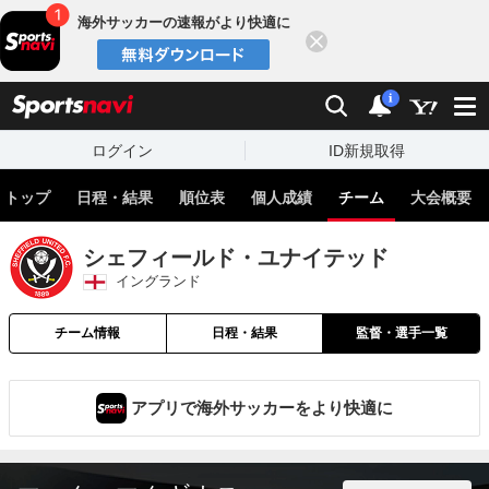
海外サッカーの速報がより快適に
閉じる
スポーツナビ
検索
通知
i
ログイン
ID新規取得
トップ
日程・結果
順位表
個人成績
チーム
大会概要
シェフィールド・ユナイテッド
イングランド
チーム情報
日程・結果
監督・選手一覧
アプリで海外サッカーをより快適に