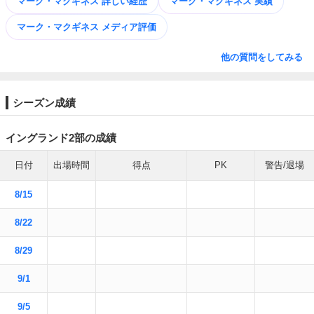
マーク・マクギネス 詳しい経歴
マーク・マクギネス 実績
マーク・マクギネス メディア評価
他の質問をしてみる
シーズン成績
イングランド2部の成績
日付
出場時間
得点
PK
警告/退場
8/15
8/22
8/29
9/1
9/5