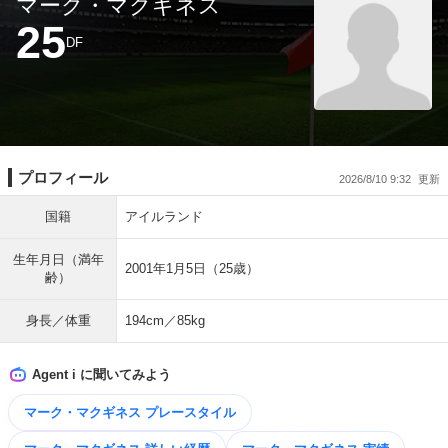
マーク・マクギネス
25
DF
プロフィール
2026/8/10 9:32
国籍
アイルランド
生年月日（満年
2001年1月5日（25歳）
齢）
身長／体重
194cm／85kg
Agent i に聞いてみよう
マーク・マクギネス プレースタイル