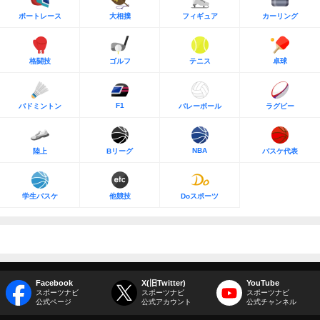
ボートレース
大相撲
フィギュア
カーリング
格闘技
ゴルフ
テニス
卓球
F1
バドミントン
バレーボール
ラグビー
NBA
陸上
Bリーグ
バスケ代表
学生バスケ
他競技
Doスポーツ
Facebook
X(旧Twitter)
YouTube
スポーツナビ
スポーツナビ
スポーツナビ
公式ページ
公式アカウント
公式チャンネル