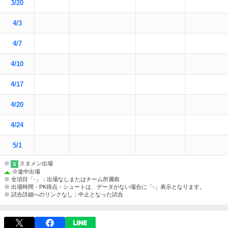
3/20
4/3
4/7
4/10
4/17
4/20
4/24
5/1
※
スタメン出場
S
※
途中出場
※ 全項目「-」：出場なしまたはチーム所属前
※ 出場時間・PK得点・シュートは、データがない場合に「-」表示となります。
※ 試合詳細へのリンクなし：中止となった試合