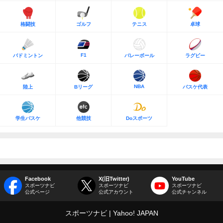
格闘技
ゴルフ
テニス
卓球
F1
バドミントン
バレーボール
ラグビー
NBA
陸上
Bリーグ
バスケ代表
学生バスケ
他競技
Doスポーツ
Facebook
X(旧Twitter)
YouTube
スポーツナビ
スポーツナビ
スポーツナビ
公式ページ
公式アカウント
公式チャンネル
スポーツナビ
Yahoo! JAPAN