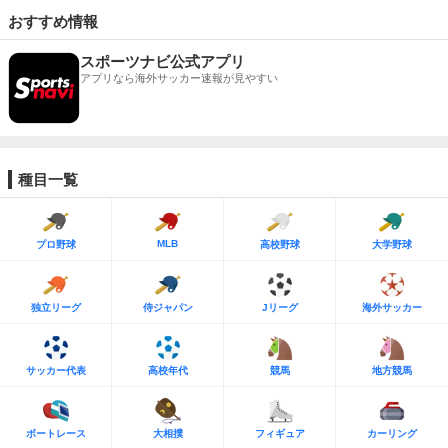
おすすめ情報
スポーツナビ公式アプリ
アプリなら海外サッカー速報が見やすい
種目一覧
MLB
プロ野球
高校野球
大学野球
独立リーグ
侍ジャパン
Jリーグ
海外サッカー
サッカー代表
高校年代
競馬
地方競馬
ボートレース
大相撲
フィギュア
カーリング