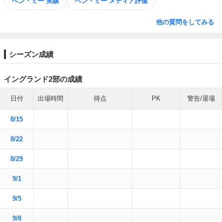
ベン・ミー 実績
ベン・ミー メディア評価
他の質問をしてみる
シーズン成績
イングランド2部の成績
日付
出場時間
得点
PK
警告/退場
8/15
8/22
8/29
9/1
9/5
9/8