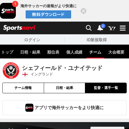
海外サッカーの速報がより快適に
閉じる
スポーツナビ
検索
通知
i
ログイン
ID新規取得
トップ
日程・結果
順位表
個人成績
チーム
大会概要
シェフィールド・ユナイテッド
イングランド
チーム情報
日程・結果
監督・選手一覧
アプリで海外サッカーをより快適に