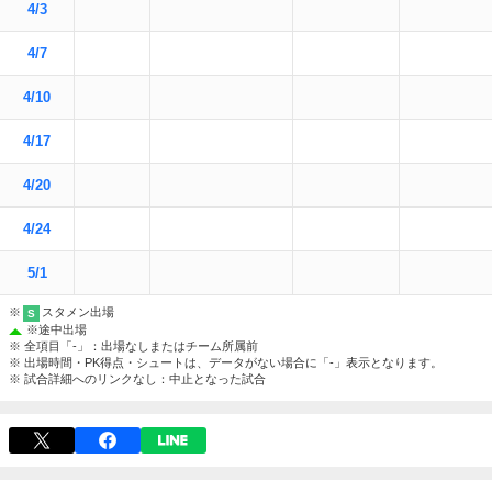
4/3
4/7
4/10
4/17
4/20
4/24
5/1
※
スタメン出場
S
※
途中出場
※ 全項目「-」：出場なしまたはチーム所属前
※ 出場時間・PK得点・シュートは、データがない場合に「-」表示となります。
※ 試合詳細へのリンクなし：中止となった試合