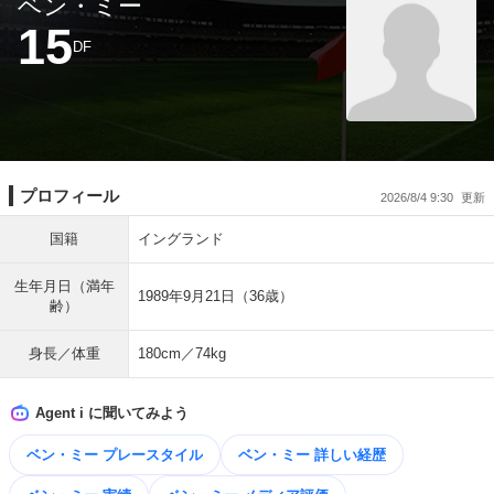
ベン・ミー
15
DF
プロフィール
2026/8/4 9:30
国籍
イングランド
生年月日（満年
1989年9月21日（36歳）
齢）
身長／体重
180cm／74kg
Agent i に聞いてみよう
ベン・ミー プレースタイル
ベン・ミー 詳しい経歴