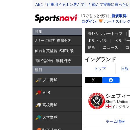
AIに「仕事用イヤホン選んで」と頼んで実際に買った
IDでもっと便利に
新規取得
ログイン
ボーナスセレク
特集
海外サッカートップ
Jリーグ戦力 徹底分析
ポルトガル
ベルギ
動画
ニュース
コ
仙台育英監督 名将対談
イングランド
J国立試合に無料招待
トップ
日程
種目
プロ野球
MLB
シェフィ
Sheff. United
高校野球
イングラン
大学野球
チーム情報
独立リーグ