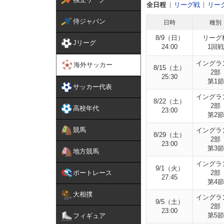
全日程
リーグ戦
リー
侍ジャパン
日時
種別
8/9（日）
リーグ
Jリーグ
24:00
1回戦
イングラ
海外サッカー
8/15（土）
2部
25:30
第1節
サッカー代表
イングラ
8/22（土）
2部
高校年代
23:00
第2節
競馬
イングラ
8/29（土）
2部
23:00
第3節
地方競馬
イングラ
9/1（火）
ボートレース
2部
27:45
第4節
大相撲
イングラ
9/5（土）
2部
23:00
第5節
フィギュア