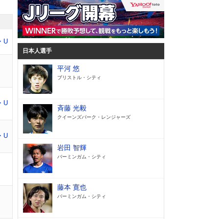
・U
日本人選手
平河 悠
ブリストル・シティ
・U
斉藤 光毅
クイーンズパーク・レンジャーズ
・U
岩田 智輝
バーミンガム・シティ
藤本 寛也
バーミンガム・シティ