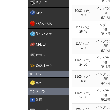
第12
Bリーグ
イングラ
10/30（金）
NBA
2部
29:00
第13
バスケ代表
イングラ
11/3（火）
2部
28:45
学生バスケ
第14
イングラ
11/7（土）
NFL
2部
24:00
第15
他競技
イングラ
11/21（土）
2部
24:00
Doスポーツ
第16
サービス
イングラ
11/24（火）
2部
28:45
toto
第17
イングラ
コンテンツ
11/28（土）
2部
24:00
第18
動画
イングラ
12/4（金）