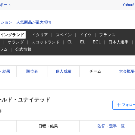
レポート
Yahoo
ション 人気商品が最大40％
イングランド
イタリア
スペイン
ドイツ
フランス
ー
オランダ
スコットランド
CL
EL
ECL
日本人選手
ラム
公式情報
・結果
順位表
個人成績
チーム
大会概要
ールド・ユナイテッド
フォロ
ド
日程・結果
監督・選手一覧