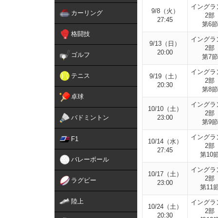
イングラ
9/8（火）
カーリング
2部
27:45
第6節
格闘技
イングラ
9/13（日）
2部
20:00
ゴルフ
第7節
イングラ
テニス
9/19（土）
2部
20:30
第8節
卓球
イングラ
10/10（土）
2部
バドミントン
23:00
第9節
イングラ
F1
10/14（水）
2部
27:45
第10
バレーボール
イングラ
10/17（土）
2部
ラグビー
23:00
第11
陸上
イングラ
10/24（土）
2部
20:30