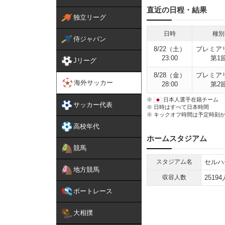
直近の日程・結果
独立リーグ
日時
種別
侍ジャパン
8/22（土）
プレミア
23:00
第1
Jリーグ
8/28（金）
プレミア
海外サッカー
28:00
第2
※
日本人選手在籍チーム
サッカー代表
※ 日時はすべて日本時間
※ キックオフ時間は予定時刻
高校年代
ホームスタジアム
競馬
スタジアム名
セルハ
地方競馬
収容人数
25194
ボートレース
大相撲