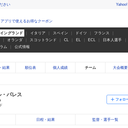
ださい
Yahoo
、アプリで使えるお得なクーポン
イングランド
イタリア
スペイン
ドイツ
フランス
ー
オランダ
スコットランド
CL
EL
ECL
日本人選手
ラム
公式情報
・結果
順位表
個人成績
チーム
大会概要
ル・パレス
フォロ
e
ド
日程・結果
監督・選手一覧