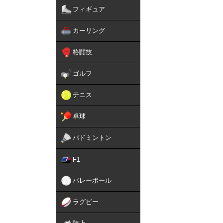
フィギュア
カーリング
格闘技
ゴルフ
テニス
卓球
バドミントン
F1
バレーボール
ラグビー