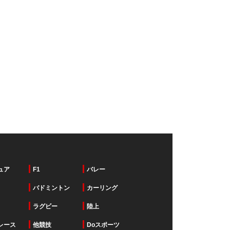
ュア
F1
バレー
バドミントン
カーリング
ラグビー
陸上
レース
他競技
Doスポーツ