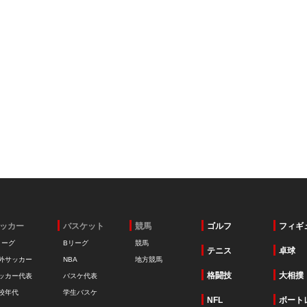
ッカー
バスケット
競馬
ゴルフ
フィギ
リーグ
Bリーグ
競馬
テニス
卓球
外サッカー
NBA
地方競馬
格闘技
大相撲
ッカー代表
バスケ代表
校年代
学生バスケ
NFL
ボート