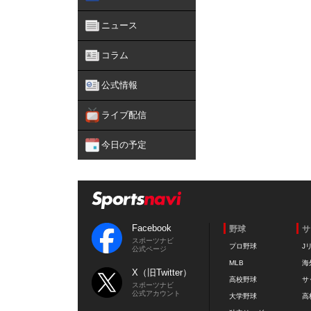
ニュース
コラム
公式情報
ライブ配信
今日の予定
Facebook
野球
サ
スポーツナビ
プロ野球
J
公式ページ
MLB
海
X（旧Twitter）
高校野球
サ
スポーツナビ
公式アカウント
大学野球
高