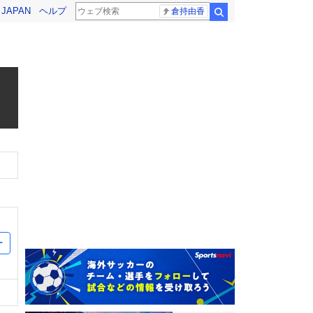
! JAPAN
ヘルプ
倉持由香
検索
ー