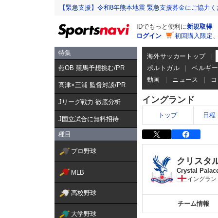
【緊急支援】令和8年熊本地震 緊急支援募金にご協力く
IDでもっと便利に
新規取得
ログイン
初回購入限定
特集
海外サッカートップ
燕OB 競馬予想挑む/PR
ポルトガル
ベルギ
動画
ニュース
コ
髙津×三浦 監督対談/PR
イングランド
Jリーグ戦力 徹底分析
トップ
日程
J国立試合に無料招待
種目
プロ野球
クリスタ
Crystal Palac
MLB
イングラン
高校野球
チーム情報
大学野球