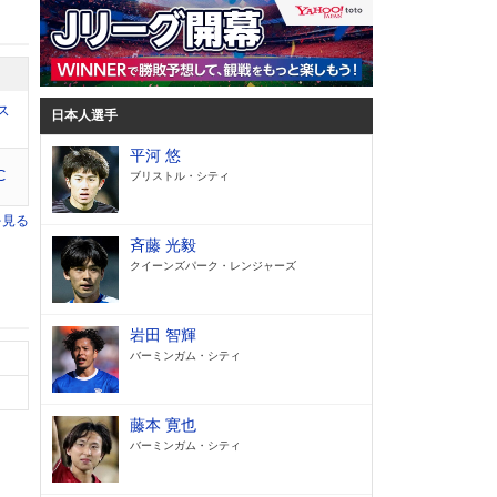
ス
日本人選手
平河 悠
C
ブリストル・シティ
を見る
斉藤 光毅
クイーンズパーク・レンジャーズ
岩田 智輝
バーミンガム・シティ
藤本 寛也
バーミンガム・シティ