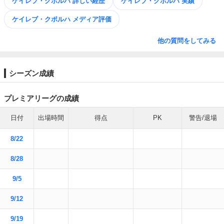
ケイレブ・クポルハ 詳しい経歴
ケイレブ・クポルハ 実績
ケイレブ・クポルハ メディア評価
他の質問をしてみる
シーズン成績
プレミアリーグの成績
日付
出場時間
得点
PK
警告/退場
8/22
8/28
9/5
9/12
9/19