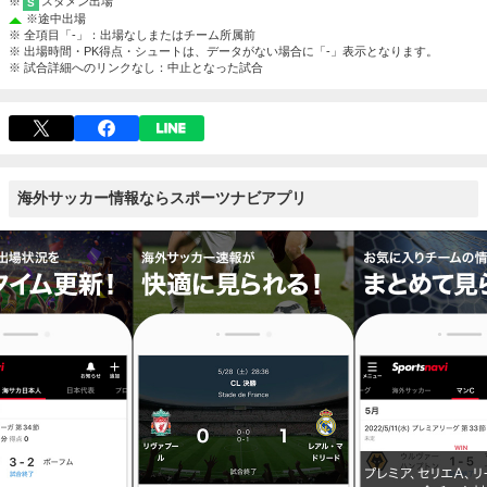
※
スタメン出場
S
※
途中出場
※ 全項目「-」：出場なしまたはチーム所属前
※ 出場時間・PK得点・シュートは、データがない場合に「-」表示となります。
※ 試合詳細へのリンクなし：中止となった試合
海外サッカー情報ならスポーツナビアプリ