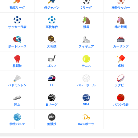
独立リーグ
侍ジャパン
Jリーグ
海外サッカー
サッカー代表
高校年代
競馬
地方競馬
ボートレース
大相撲
フィギュア
カーリング
格闘技
ゴルフ
テニス
卓球
F1
バドミントン
バレーボール
ラグビー
NBA
陸上
Bリーグ
バスケ代表
学生バスケ
他競技
Doスポーツ