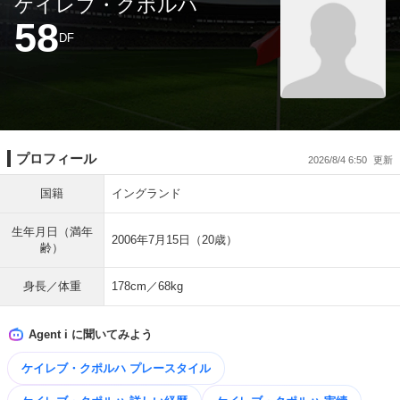
ケイレブ・クポルハ
58
DF
プロフィール
2026/8/4 6:50
国籍
イングランド
生年月日（満年
2006年7月15日（20歳）
齢）
身長／体重
178cm／68kg
Agent i に聞いてみよう
ケイレブ・クポルハ プレースタイル