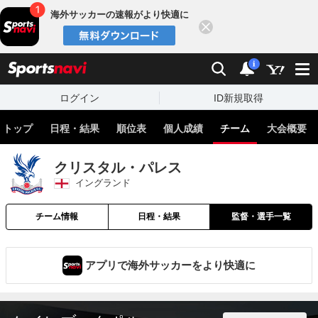
海外サッカーの速報がより快適に
閉じる
スポーツナビ
検索
通知
i
ログイン
ID新規取得
トップ
日程・結果
順位表
個人成績
チーム
大会概要
クリスタル・パレス
イングランド
チーム情報
日程・結果
監督・選手一覧
アプリで海外サッカーをより快適に