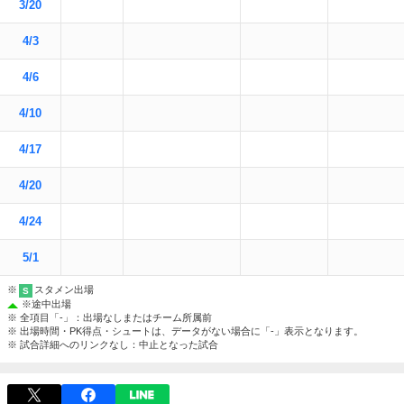
3/20
4/3
4/6
4/10
4/17
4/20
4/24
5/1
※
スタメン出場
S
※
途中出場
※ 全項目「-」：出場なしまたはチーム所属前
※ 出場時間・PK得点・シュートは、データがない場合に「-」表示となります。
※ 試合詳細へのリンクなし：中止となった試合