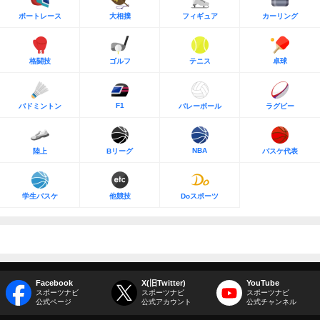
ボートレース
大相撲
フィギュア
カーリング
格闘技
ゴルフ
テニス
卓球
F1
バドミントン
バレーボール
ラグビー
NBA
陸上
Bリーグ
バスケ代表
学生バスケ
他競技
Doスポーツ
Facebook
X(旧Twitter)
YouTube
スポーツナビ
スポーツナビ
スポーツナビ
公式ページ
公式アカウント
公式チャンネル