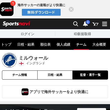
海外サッカーの速報がより快適に
閉じる
スポーツナビ
検索
通知
i
ログイン
ID新規取得
トップ
日程・結果
順位表
個人成績
チーム
大会概要
ミルウォール
イングランド
チーム情報
日程・結果
監督・選手一覧
アプリで海外サッカーをより快適に