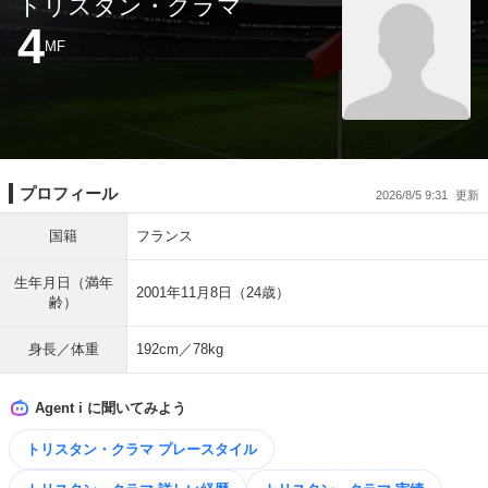
トリスタン・クラマ
4
MF
プロフィール
2026/8/5 9:31
国籍
フランス
生年月日（満年
2001年11月8日（24歳）
齢）
身長／体重
192cm／78kg
Agent i に聞いてみよう
トリスタン・クラマ プレースタイル