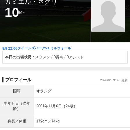
カミエル・ネグリ
10
MF
クイーンズパークvs.ミルウォール
8/8 22:00
本日の出場状況：
スタメン
0得点
0アシスト
プロフィール
2026/8/9 9:32
国籍
オランダ
生年月日（満年
2001年11月6日（24歳）
齢）
身長／体重
179cm／74kg