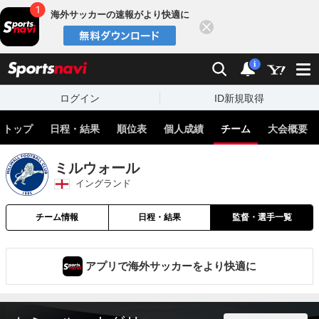
海外サッカーの速報がより快適に
閉じる
スポーツナビ
検索
通知
i
ログイン
ID新規取得
トップ
日程・結果
順位表
個人成績
チーム
大会概要
ミルウォール
イングランド
チーム情報
日程・結果
監督・選手一覧
アプリで海外サッカーをより快適に