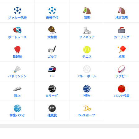
サッカー代表
高校年代
競馬
地方競馬
ボートレース
大相撲
フィギュア
カーリング
格闘技
ゴルフ
テニス
卓球
F1
バドミントン
バレーボール
ラグビー
NBA
陸上
Bリーグ
バスケ代表
学生バスケ
他競技
Doスポーツ