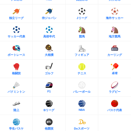
独立リーグ
侍ジャパン
Jリーグ
海外サッカー
サッカー代表
高校年代
競馬
地方競馬
ボートレース
大相撲
フィギュア
カーリング
格闘技
ゴルフ
テニス
卓球
F1
バドミントン
バレーボール
ラグビー
NBA
陸上
Bリーグ
バスケ代表
学生バスケ
他競技
Doスポーツ