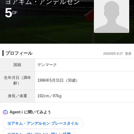
ヨアキム・アンデルセン
5
DF
プロフィール
2026/8/5 9:27
国籍
デンマーク
生年月日（満年
1996年5月31日（30歳）
齢）
身長／体重
192cm／87kg
Agent i に聞いてみよう
ヨアキム・アンデルセン プレースタイル