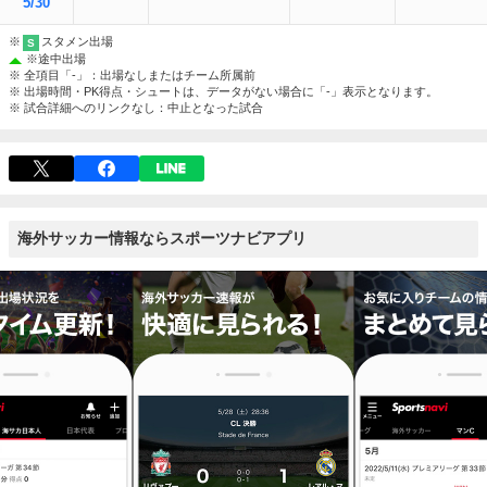
5/30
※
スタメン出場
S
※
途中出場
※ 全項目「-」：出場なしまたはチーム所属前
※ 出場時間・PK得点・シュートは、データがない場合に「-」表示となります。
※ 試合詳細へのリンクなし：中止となった試合
海外サッカー情報ならスポーツナビアプリ