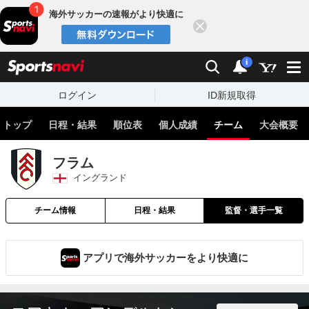
海外サッカーの速報がより快適に
閉じる
スポーツナビ
検索
通知
i
ログイン
ID新規取得
トップ
日程・結果
順位表
個人成績
チーム
大会概要
フラム
イングランド
チーム情報
日程・結果
監督・選手一覧
アプリで海外サッカーをより快適に