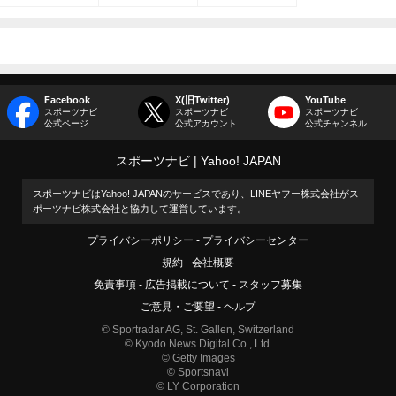
Facebook
X(旧Twitter)
YouTube
スポーツナビ
スポーツナビ
スポーツナビ
公式ページ
公式アカウント
公式チャンネル
スポーツナビ
Yahoo! JAPAN
スポーツナビはYahoo! JAPANのサービスであり、LINEヤフー株式会社がス
ポーツナビ株式会社と協力して運営しています。
プライバシーポリシー
プライバシーセンター
規約
会社概要
免責事項
広告掲載について
スタッフ募集
ご意見・ご要望
ヘルプ
© Sportradar AG, St. Gallen, Switzerland
© Kyodo News Digital Co., Ltd.
© Getty Images
© Sportsnavi
© LY Corporation