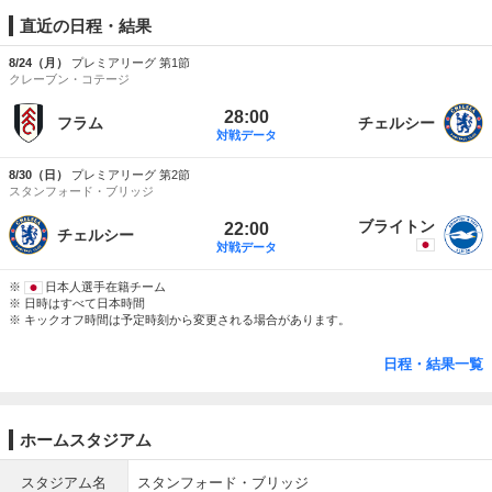
直近の日程・結果
8/24（月）
プレミアリーグ 第1節
クレーブン・コテージ
28:00
フラム
チェルシー
対戦データ
8/30（日）
プレミアリーグ 第2節
スタンフォード・ブリッジ
ブライトン
22:00
チェルシー
対戦データ
※
日本人選手在籍チーム
※ 日時はすべて日本時間
※ キックオフ時間は予定時刻から変更される場合があります。
日程・結果一覧
ホームスタジアム
スタジアム名
スタンフォード・ブリッジ