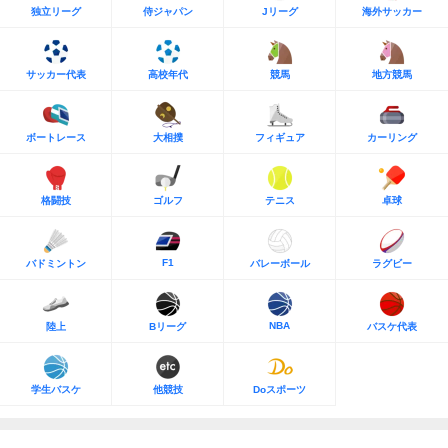
独立リーグ
侍ジャパン
Jリーグ
海外サッカー
サッカー代表
高校年代
競馬
地方競馬
ボートレース
大相撲
フィギュア
カーリング
格闘技
ゴルフ
テニス
卓球
F1
バドミントン
バレーボール
ラグビー
NBA
陸上
Bリーグ
バスケ代表
学生バスケ
他競技
Doスポーツ