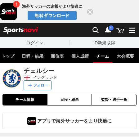
海外サッカーの速報がより快適に
閉じる
スポーツナビ
検索
通知
i
ログイン
ID新規取得
トップ
日程・結果
順位表
個人成績
チーム
大会概要
チェルシー
イングランド
フォロー
チーム情報
日程・結果
監督・選手一覧
アプリで海外サッカーをより快適に