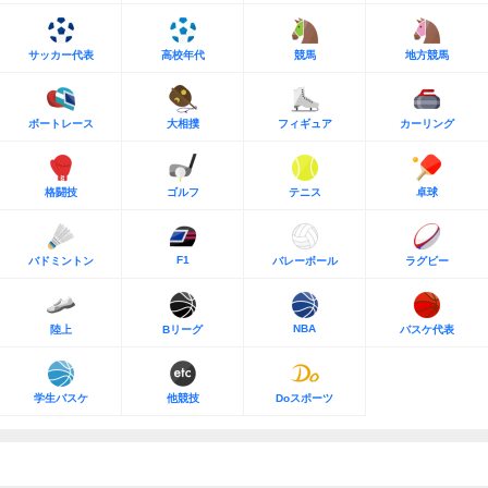
サッカー代表
高校年代
競馬
地方競馬
ボートレース
大相撲
フィギュア
カーリング
格闘技
ゴルフ
テニス
卓球
F1
バドミントン
バレーボール
ラグビー
NBA
陸上
Bリーグ
バスケ代表
学生バスケ
他競技
Doスポーツ