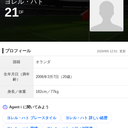
ヨレル・ハト
21
DF
プロフィール
2026/8/6 12:51
国籍
オランダ
生年月日（満年
2006年3月7日（20歳）
齢）
身長／体重
182cm／77kg
Agent i に聞いてみよう
ヨレル・ハト プレースタイル
ヨレル・ハト 詳しい経歴