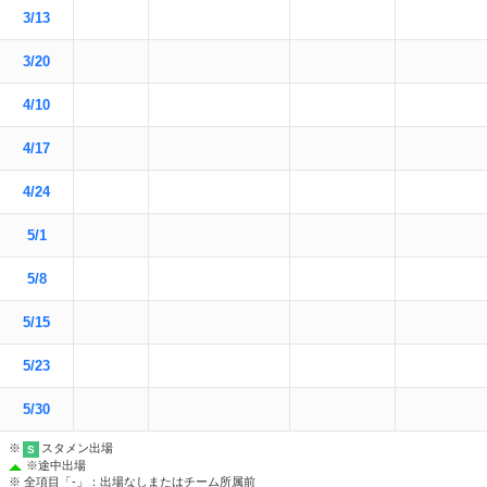
3/13
3/20
4/10
4/17
4/24
5/1
5/8
5/15
5/23
5/30
※
スタメン出場
S
※
途中出場
※ 全項目「-」：出場なしまたはチーム所属前