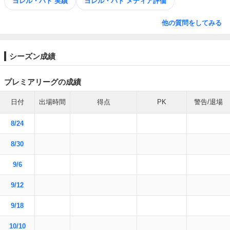
ヨレル・ハト 実績
ヨレル・ハト メディア評価
他の質問をしてみる
シーズン成績
プレミアリーグの成績
日付
出場時間
得点
PK
警告/退場
8/24
8/30
9/6
9/12
9/18
10/10