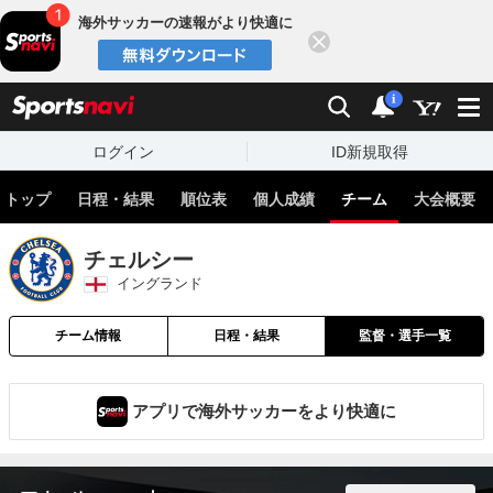
海外サッカーの速報がより快適に
閉じる
スポーツナビ
検索
通知
i
ログイン
ID新規取得
トップ
日程・結果
順位表
個人成績
チーム
大会概要
チェルシー
イングランド
チーム情報
日程・結果
監督・選手一覧
アプリで海外サッカーをより快適に