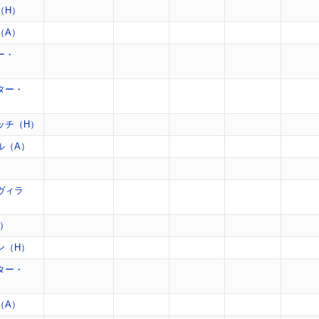
（H）
（A）
ー・
ター・
ッチ（H）
ル（A）
）
ヴィラ
A）
ン（H）
ター・
（A）