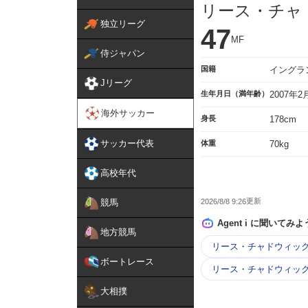
リース・チャ
独立リーグ
47
MF
侍ジャパン
国籍
イングラ
Jリーグ
生年月日（満年齢）
2007年
海外サッカー
身長
178cm
サッカー代表
体重
70kg
高校年代
2026/8/8 9:26
競馬
Agent i に聞いてみよ
地方競馬
リース・チャドウィック
ボートレース
リース・チャドウィック
大相撲