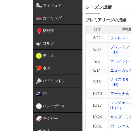
フィギュア
シーズン成績
カーリング
プレミアリーグの成績
日付
対戦
格闘技
8/22
フォレスト
ゴルフ
ブレントフ
8/30
（H）
テニス
9/5
ブライトン
卓球
9/14
ニューカッ
クリスタル
バドミントン
9/19
（H）
F1
10/10
アーセナル
マンチェス
10/17
バレーボール
U（H）
10/24
サンダーラ
ラグビー
10/31
ボーンマス