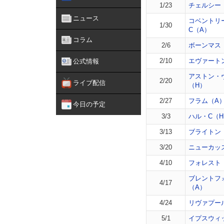
1/23
チェルシー
ニュース
コベントリ
1/30
C（A）
コラム
2/6
ボーンマス
2/10
エヴァート
公式情報
アストン・
2/20
ライブ配信
（H）
2/27
フラム（A
今日の予定
3/3
ハル・C（
3/13
ブライトン
3/20
ニューカッ
4/10
フォレスト
ブレントフ
4/17
（A）
4/24
リヴァプー
5/1
イプスウィ