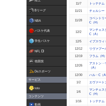
陸上
11/7
トッテナム
Bリーグ
11/21
チェルシー
コベントリ
11/28
NBA
C（H）
マンチェス
バスケ代表
12/2
C（A）
学生バスケ
12/5
イプスウィ
12/12
リヴァプー
NFL
12/19
フラム（H
他競技
アストン・
12/26
（A）
Doスポーツ
12/30
ハル・C（
サービス
1/2
エヴァート
toto
マンチェス
1/6
C（H）
コンテンツ
1/16
トッテナム
動画