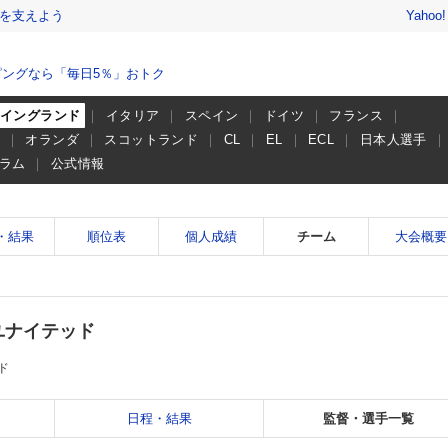
を支えよう
Yahoo
ングなら「毎日5％」おトク
イングランド
イタリア
スペイン
ドイツ
フランス
ー
オランダ
スコットランド
CL
EL
ECL
日本人選手
ラム
公式情報
・結果
順位表
個人成績
チーム
大会概要
ユナイテッド
ド
日程・結果
監督・選手一覧