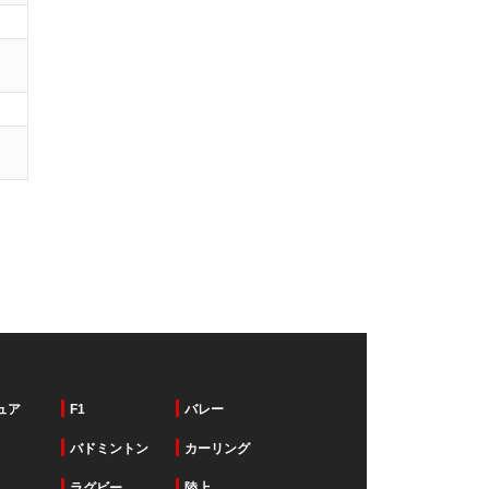
ュア
F1
バレー
バドミントン
カーリング
ラグビー
陸上