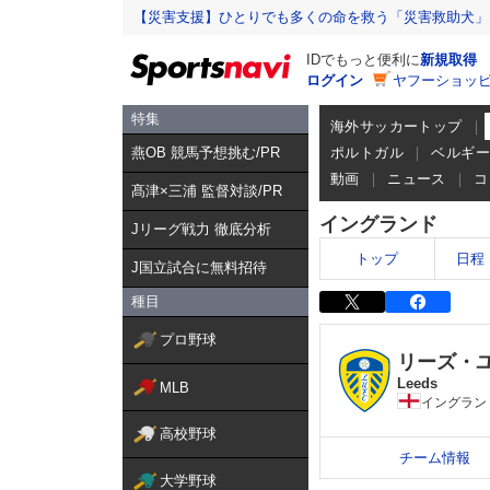
【災害支援】ひとりでも多くの命を救う「災害救助犬」
IDでもっと便利に
新規取得
ログイン
ヤフーショッピ
特集
海外サッカートップ
燕OB 競馬予想挑む/PR
ポルトガル
ベルギ
動画
ニュース
コ
髙津×三浦 監督対談/PR
イングランド
Jリーグ戦力 徹底分析
トップ
日程
J国立試合に無料招待
種目
プロ野球
リーズ・
Leeds
MLB
イングラン
高校野球
チーム情報
大学野球