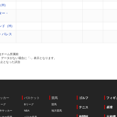
（H）
ター・
ンド（H）
・パレス
はチーム所属前
、データがない場合に「-」表示となります。
中止となった試合
ッカー
バスケット
競馬
ゴルフ
フィギ
リーグ
Bリーグ
競馬
テニス
卓球
外サッカー
NBA
地方競馬
格闘技
大相撲
ッカー代表
バスケ代表