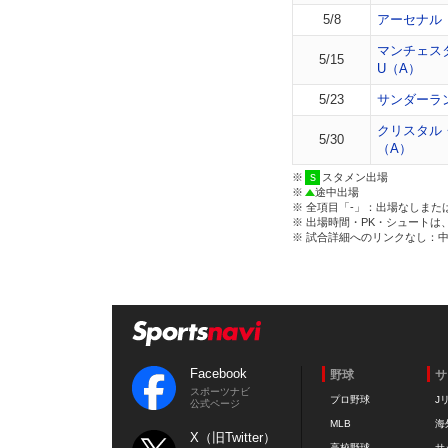
5/8
アーセナル
マンチェス
5/15
U（A）
5/23
サンダーラ
クリスタル
5/30
（A）
※
スタメン出場
※
途中出場
※ 全項目「-」：出場なしまた
※ 出場時間・PK・シュートは
※ 試合詳細へのリンクなし：
Facebook
野球
サ
スポーツナビ
プロ野球
J
公式ページ
MLB
海
X（旧Twitter）
高校野球
サ