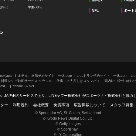
校年代
学生バスケ
NFL
ボート
to
kjapan
ホテル、旅館予約サイト 一休.com
レストラン予約サイト 一休.com レ
料理レシピ動画サービス クラシル
仕事・求人探しはスタンバイ
国内No.1女性向けメデ
st」
Yahoo! JAPAN
oo! JAPANのサービスであり、LINEヤフー株式会社がスポーツナビ株式会社と協
ンター
-
利用規約
-
会社概要
-
免責事項
-
広告掲載について
-
スタッフ募集
© Sportradar AG, St. Gallen, Switzerland
© Kyodo News Digital Co., Ltd.
© Getty Images
© Sportsnavi
© LY Corporation