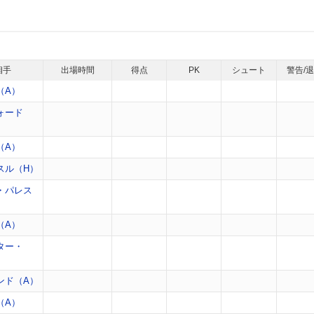
相手
出場時間
得点
PK
シュート
警告/
（A）
ォード
（A）
スル（H）
・パレス
（A）
ター・
ンド（A）
（A）