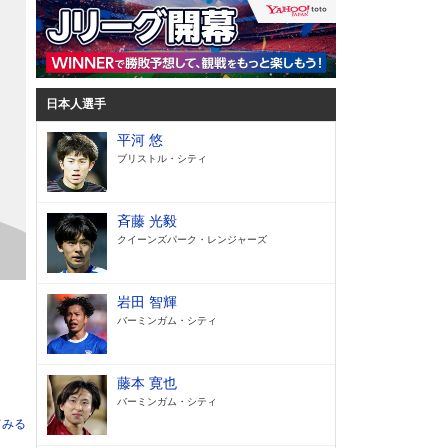
日本人選手
平河 悠
ブリストル・シティ
斉藤 光毅
クイーンズパーク・レンジャーズ
岩田 智輝
バーミンガム・シティ
藤本 寛也
バーミンガム・シティ
てみる