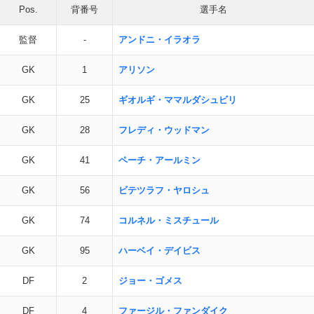
Pos.
背番号
選手名
監督
-
アンドニ・イラオラ
GK
1
アリソン
GK
25
ギオルギ・ママルダシュビリ
GK
28
フレディ・ウッドマン
GK
41
ペーチ・アールミン
GK
56
ビテツラフ・ヤロシュ
GK
74
コルネル・ミスチュール
GK
95
ハーベイ・デイビス
DF
2
ジョー・ゴメス
DF
4
ファージル・ファンダイク