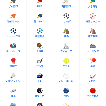
MLB
プロ野球
高校野球
大学野球
独立リーグ
侍ジャパン
Jリーグ
海外サッカー
サッカー代表
高校年代
競馬
地方競馬
ボートレース
大相撲
フィギュア
カーリング
格闘技
ゴルフ
テニス
卓球
F1
バドミントン
バレーボール
ラグビー
NBA
陸上
Bリーグ
バスケ代表