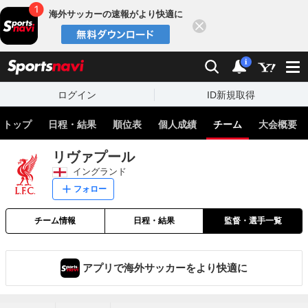
海外サッカーの速報がより快適に
閉じる
スポーツナビ
検索
通知
i
ログイン
ID新規取得
トップ
日程・結果
順位表
個人成績
チーム
大会概要
リヴァプール
イングランド
フォロー
チーム情報
日程・結果
監督・選手一覧
アプリで海外サッカーをより快適に