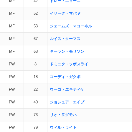
MF
42
トレー・ニョーニ
MF
52
イサーク・マバヤ
MF
53
ジェームズ・マコーネル
MF
67
ルイス・クーマス
MF
68
キーラン・モリソン
FW
8
ドミニク・ソボスライ
FW
18
コーディ・ガクポ
FW
22
ウーゴ・エキティケ
FW
40
ジョシュア・エイブ
FW
73
リオ・ヌグモハ
FW
79
ウィル・ライト