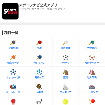
スポーツナビ公式アプリ
アプリなら海外サッカー速報が見やすい
種目一覧
MLB
プロ野球
高校野球
大学野球
独立リーグ
侍ジャパン
Jリーグ
海外サッカー
サッカー代表
高校年代
競馬
地方競馬
ボートレース
大相撲
フィギュア
カーリング