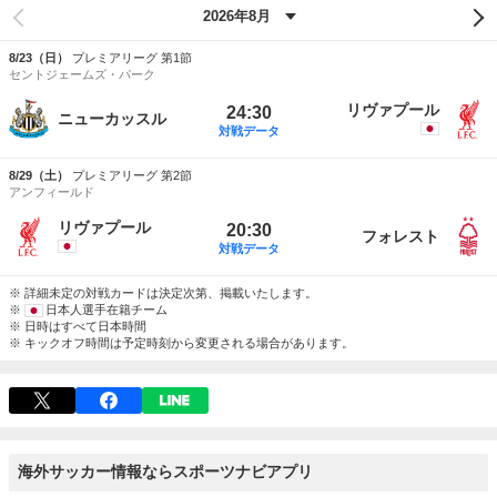
8/23（日）
プレミアリーグ 第1節
セントジェームズ・パーク
リヴァプール
24:30
ニューカッスル
対戦データ
8/29（土）
プレミアリーグ 第2節
アンフィールド
リヴァプール
20:30
フォレスト
対戦データ
※ 詳細未定の対戦カードは決定次第、掲載いたします。
※
日本人選手在籍チーム
※ 日時はすべて日本時間
※ キックオフ時間は予定時刻から変更される場合があります。
海外サッカー情報ならスポーツナビアプリ