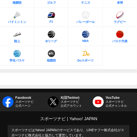
格闘技
ゴルフ
テニス
卓球
F1
バドミントン
バレーボール
ラグビー
NBA
陸上
Bリーグ
バスケ代表
学生バスケ
他競技
Doスポーツ
Facebook
X(旧Twitter)
YouTube
スポーツナビ
スポーツナビ
スポーツナビ
公式ページ
公式アカウント
公式チャンネル
スポーツナビ
Yahoo! JAPAN
スポーツナビはYahoo! JAPANのサービスであり、LINEヤフー株式会社がス
ポーツナビ株式会社と協力して運営しています。