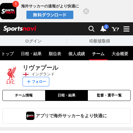
海外サッカーの速報がより快適に
閉じる
スポーツナビ
検索
通知
i
ログイン
ID新規取得
トップ
日程・結果
順位表
個人成績
チーム
大会概要
リヴァプール
イングランド
フォロー
チーム情報
日程・結果
監督・選手一覧
アプリで海外サッカーをより快適に