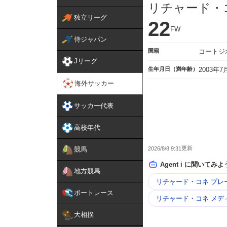
リチャード・
独立リーグ
22
FW
侍ジャパン
国籍
コートジ
Jリーグ
生年月日（満年齢）
2003年
海外サッカー
サッカー代表
高校年代
2026/8/8 9:31
競馬
Agent i に聞いてみよ
地方競馬
リチャード・コネ プレ
ボートレース
リチャード・コネ メデ
大相撲