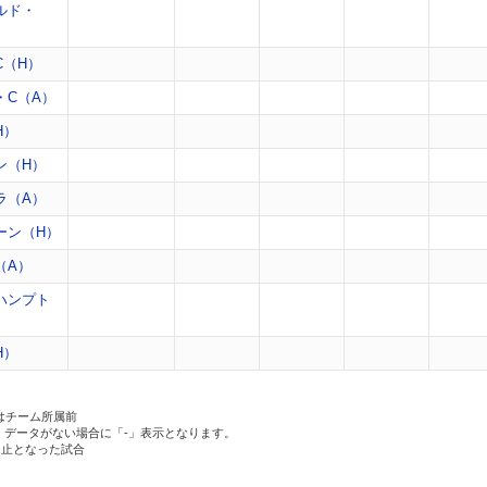
ルド・
C（H）
・C（A）
H）
ン（H）
ラ（A）
ーン（H）
（A）
ハンプト
H）
はチーム所属前
、データがない場合に「-」表示となります。
中止となった試合