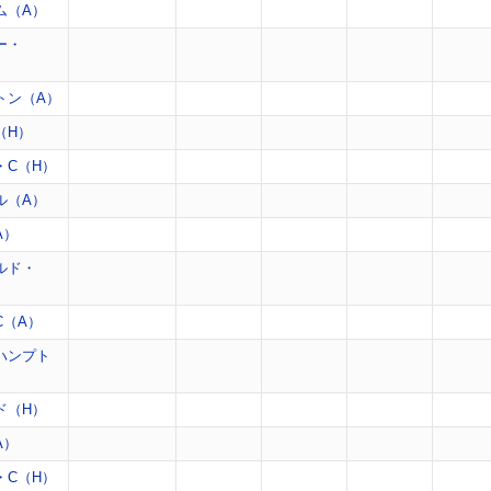
ム（A）
ー・
トン（A）
（H）
・C（H）
ル（A）
A）
ルド・
C（A）
ハンプト
ド（H）
A）
・C（H）