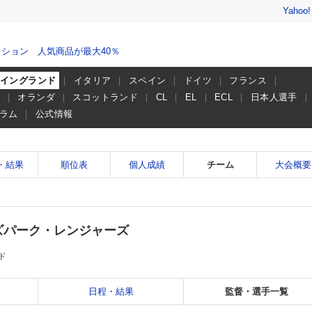
Yahoo
ション 人気商品が最大40％
イングランド
イタリア
スペイン
ドイツ
フランス
ー
オランダ
スコットランド
CL
EL
ECL
日本人選手
ラム
公式情報
・結果
順位表
個人成績
チーム
大会概要
ズパーク・レンジャーズ
ド
日程・結果
監督・選手一覧