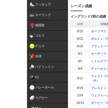
フィギュア
シーズン成績
カーリング
イングランド2部の成績
日付
対戦
格闘技
8/15
ポーツマス
ゴルフ
8/22
ボルトン（
テニス
8/29
ブラックバ
9/2
カーディフ
卓球
9/5
ミドルズブ
バドミントン
9/9
チャールト
ウェストブ
F1
9/12
（A）
バレーボール
9/19
プレストン
10/9
ウェストハ
ラグビー
10/14
ダービー（