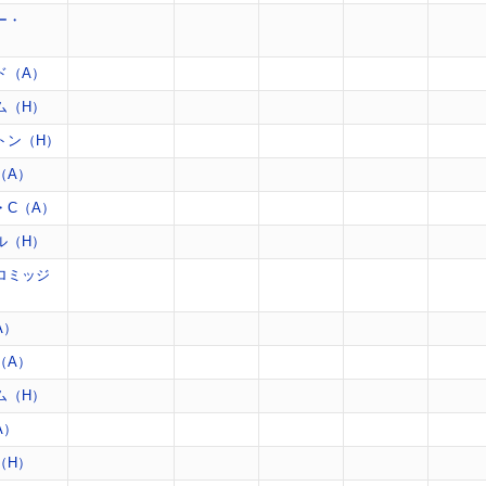
ー・
ド（A）
ム（H）
トン（H）
（A）
・C（A）
ル（H）
ロミッジ
A）
（A）
ム（H）
A）
（H）