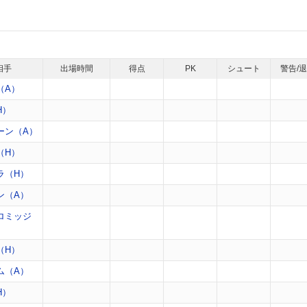
相手
出場時間
得点
PK
シュート
警告/
（A）
H）
ーン（A）
（H）
ラ（H）
ン（A）
ロミッジ
（H）
ム（A）
H）