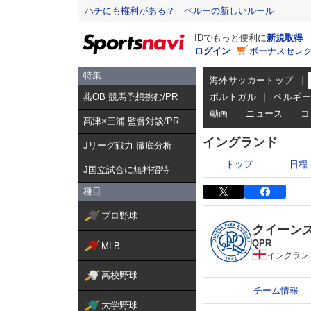
ハチにも権利がある？ ペルーの新しいルール
IDでもっと便利に
新規取得
ログイン
ボーナスセレク
特集
海外サッカートップ
燕OB 競馬予想挑む/PR
ポルトガル
ベルギ
動画
ニュース
コ
髙津×三浦 監督対談/PR
イングランド
Jリーグ戦力 徹底分析
トップ
日程
J国立試合に無料招待
種目
プロ野球
クイーン
QPR
MLB
イングラン
高校野球
チーム情報
大学野球