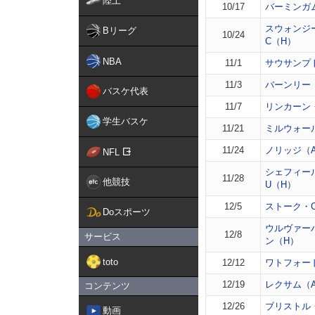
陸上
10/17
バーミンガ
スウォンジ
Bリーグ
10/24
C（H）
NBA
11/1
サウサンプ
11/3
バーンリー
バスケ代表
11/7
リンカーン
学生バスケ
11/21
ミルウォー
11/24
ノリッジ（
NFL
シェフィー
11/28
他競技
U（H）
12/5
ストーク・
Doスポーツ
ウルヴァー
12/8
サービス
ン（H）
toto
12/12
ワトフォー
12/19
レクサム（
コンテンツ
12/26
ブリストル
動画