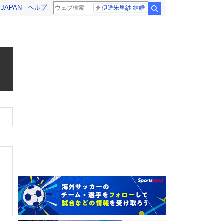
! JAPAN
ヘルプ
伊達朱里紗 結婚
検索