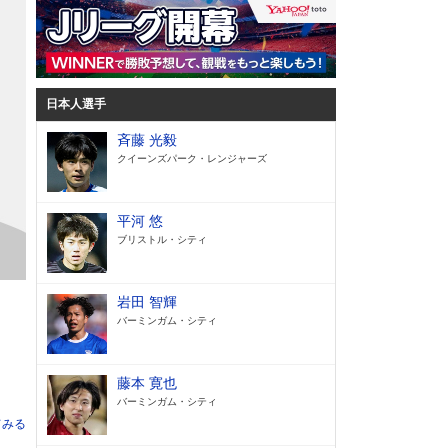
日本人選手
斉藤 光毅
クイーンズパーク・レンジャーズ
平河 悠
ブリストル・シティ
岩田 智輝
バーミンガム・シティ
藤本 寛也
バーミンガム・シティ
てみる