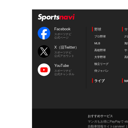
Facebook
野球
サ
スポーツナビ
プロ野球
J
公式ページ
MLB
海
X（旧Twitter）
高校野球
サ
スポーツナビ
公式アカウント
大学野球
高
独立リーグ
YouTube
スポーツナビ
侍ジャパン
公式チャンネル
ライブ
to
おすすめサービス
マンガもお得にPayPayで eboo
自動車情報サイトcarview!