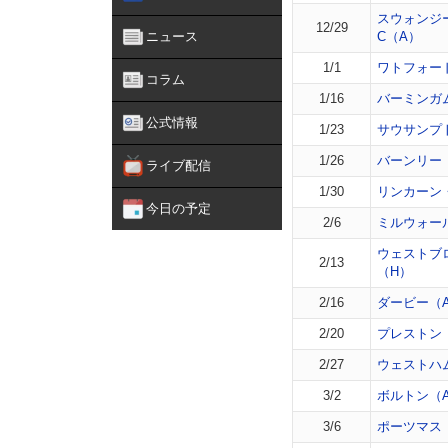
スウォンジ
12/29
ニュース
C（A）
1/1
ワトフォー
コラム
1/16
バーミンガ
公式情報
1/23
サウサンプ
1/26
バーンリー
ライブ配信
1/30
リンカーン
今日の予定
2/6
ミルウォー
ウェストブ
2/13
（H）
2/16
ダービー（
2/20
プレストン
2/27
ウェストハ
3/2
ボルトン（
3/6
ポーツマス