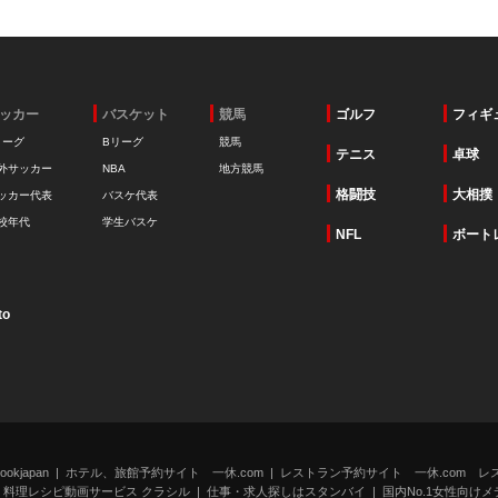
ッカー
バスケット
競馬
ゴルフ
フィギ
リーグ
Bリーグ
競馬
テニス
卓球
外サッカー
NBA
地方競馬
格闘技
大相撲
ッカー代表
バスケ代表
校年代
学生バスケ
NFL
ボート
to
kjapan
ホテル、旅館予約サイト 一休.com
レストラン予約サイト 一休.com レ
料理レシピ動画サービス クラシル
仕事・求人探しはスタンバイ
国内No.1女性向けメデ