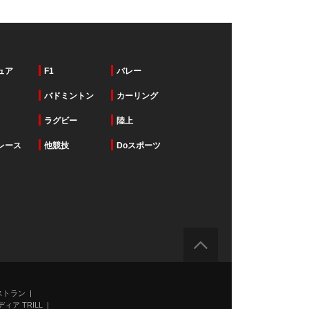
ュア
F1
バレー
バドミントン
カーリング
ラグビー
陸上
レース
他競技
Doスポーツ
ストラン
ィア TRILL