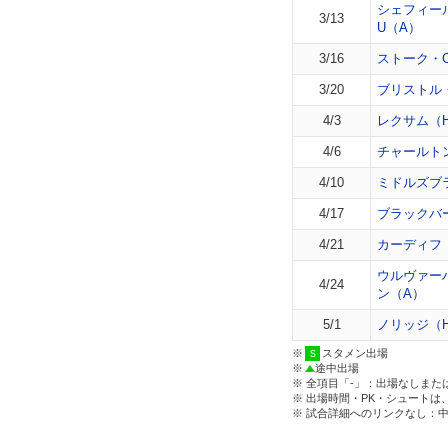
シェフィー
3/13
U（A）
3/16
ストーク・
3/20
ブリストル
4/3
レクサム（
4/6
チャールト
4/10
ミドルズブ
4/17
ブラックバ
4/21
カーディフ
ウルヴァー
4/24
ン（A）
5/1
ノリッジ（
※
スタメン出場
※
途中出場
※ 全項目「-」：出場なしまた
※ 出場時間・PK・シュートは
※ 試合詳細へのリンクなし：