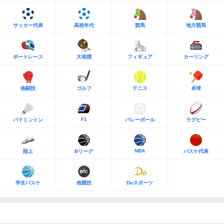
サッカー代表
高校年代
競馬
地方競馬
ボートレース
大相撲
フィギュア
カーリング
格闘技
ゴルフ
テニス
卓球
F1
バドミントン
バレーボール
ラグビー
NBA
陸上
Bリーグ
バスケ代表
学生バスケ
他競技
Doスポーツ