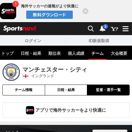
海外サッカーの速報がより快適に
閉じる
スポーツナビ
検索
通知
i
ログイン
ID新規取得
トップ
日程・結果
順位表
個人成績
チーム
大会概要
マンチェスター・シティ
イングランド
チーム情報
日程・結果
監督・選手一覧
アプリで海外サッカーをより快適に