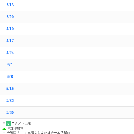
3/13
3/20
4/10
4/17
4/24
5/1
5/8
5/15
5/23
5/30
※
スタメン出場
S
※
途中出場
※ 全項目「-」：出場なしまたはチーム所属前