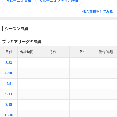
サビーニョ 実績
サビーニョ メディア評価
他の質問をしてみる
シーズン成績
プレミアリーグの成績
日付
出場時間
得点
PK
警告/退場
8/23
8/28
9/5
9/13
9/19
10/10