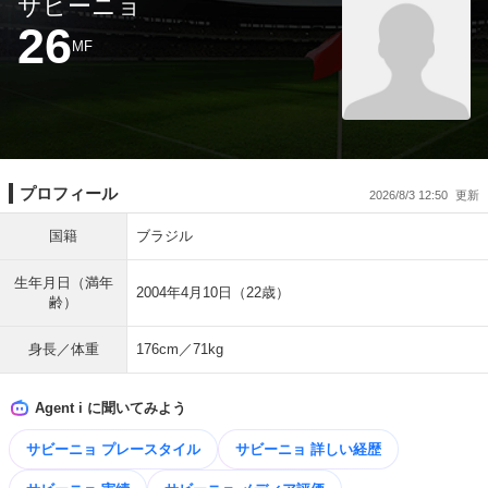
サビーニョ
26
MF
プロフィール
2026/8/3 12:50
国籍
ブラジル
生年月日（満年
2004年4月10日（22歳）
齢）
身長／体重
176cm／71kg
Agent i に聞いてみよう
サビーニョ プレースタイル
サビーニョ 詳しい経歴