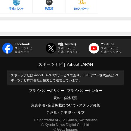
学生バスケ
他競技
Doスポーツ
Facebook
X(旧Twitter)
YouTube
スポーツナビ
スポーツナビ
スポーツナビ
公式ページ
公式アカウント
公式チャンネル
スポーツナビ
Yahoo! JAPAN
スポーツナビはYahoo! JAPANのサービスであり、LINEヤフー株式会社がス
ポーツナビ株式会社と協力して運営しています。
プライバシーポリシー
プライバシーセンター
規約
会社概要
免責事項
広告掲載について
スタッフ募集
ご意見・ご要望
ヘルプ
© Sportradar AG, St. Gallen, Switzerland
© Kyodo News Digital Co., Ltd.
© Getty Images