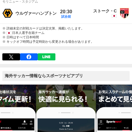
モリニュー・スタジアム
ストーク・C
20:30
ウルヴァーハンプトン
試合前
※ 詳細未定の対戦カードは決定次第、掲載いたします。
※
日本人選手在籍チーム
※ 日時はすべて日本時間
※ キックオフ時間は予定時刻から変更される場合があります。
海外サッカー情報ならスポーツナビアプリ