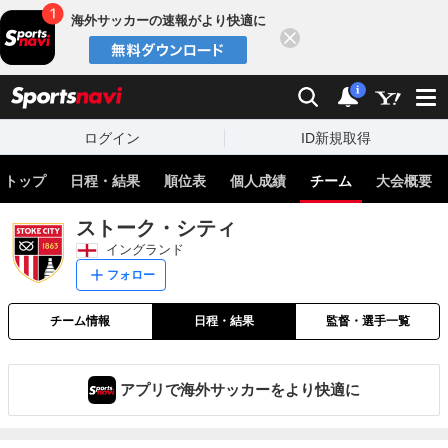
海外サッカーの速報がより快適に
閉じる
スポーツナビ
検索
通知
i
ログイン
ID新規取得
トップ
日程・結果
順位表
個人成績
チーム
大会概要
ストーク・シティ
イングランド
フォロー
チーム情報
日程・結果
監督・選手一覧
アプリで海外サッカーをより快適に