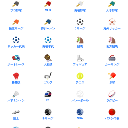
MLB
プロ野球
高校野球
大学野球
独立リーグ
侍ジャパン
Jリーグ
海外サッカー
サッカー代表
高校年代
競馬
地方競馬
ボートレース
大相撲
フィギュア
カーリング
格闘技
ゴルフ
テニス
卓球
F1
バドミントン
バレーボール
ラグビー
NBA
陸上
Bリーグ
バスケ代表