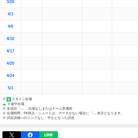
3/20
4/3
4/6
4/10
4/17
4/20
4/24
5/1
※
スタメン出場
S
※
途中出場
※ 全項目「-」：出場なしまたはチーム所属前
※ 出場時間・PK得点・シュートは、データがない場合に「-」表示となります。
※ 試合詳細へのリンクなし：中止となった試合