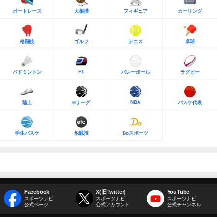
ボートレース
大相撲
フィギュア
カーリング
格闘技
ゴルフ
テニス
卓球
F1
バドミントン
バレーボール
ラグビー
NBA
陸上
Bリーグ
バスケ代表
学生バスケ
他競技
Doスポーツ
Facebook
X(旧Twitter)
YouTube
スポーツナビ
スポーツナビ
スポーツナビ
公式ページ
公式アカウント
公式チャンネル