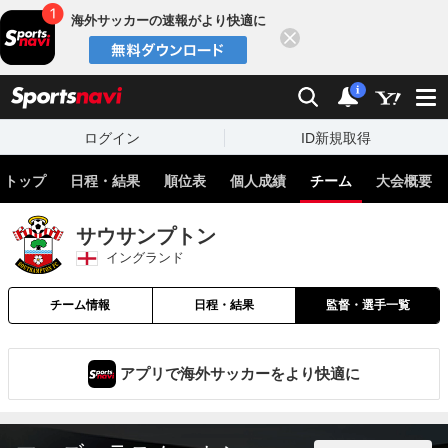
海外サッカーの速報がより快適に
閉じる
スポーツナビ
検索
通知
i
ログイン
ID新規取得
トップ
日程・結果
順位表
個人成績
チーム
大会概要
サウサンプトン
イングランド
チーム情報
日程・結果
監督・選手一覧
アプリで海外サッカーをより快適に