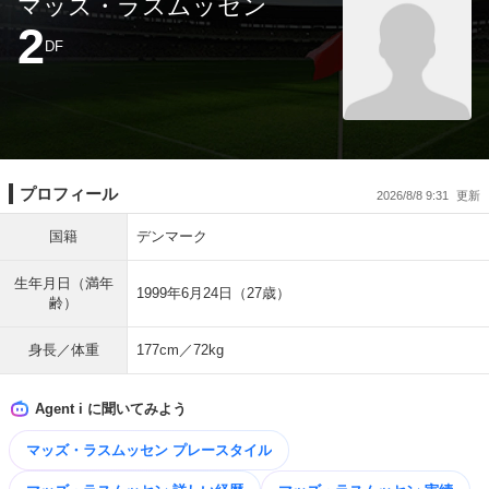
マッズ・ラスムッセン
2
DF
プロフィール
2026/8/8 9:31
国籍
デンマーク
生年月日（満年
1999年6月24日（27歳）
齢）
身長／体重
177cm／72kg
Agent i に聞いてみよう
マッズ・ラスムッセン プレースタイル