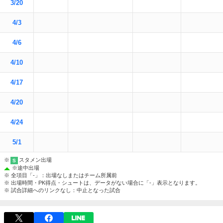
3/20
4/3
4/6
4/10
4/17
4/20
4/24
5/1
※
スタメン出場
S
※
途中出場
※ 全項目「-」：出場なしまたはチーム所属前
※ 出場時間・PK得点・シュートは、データがない場合に「-」表示となります。
※ 試合詳細へのリンクなし：中止となった試合