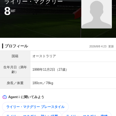
ライリー・マクグリー
8
MF
プロフィール
2026/8/8 4:23
国籍
オーストラリア
生年月日（満年
1998年11月2日（27歳）
齢）
身長／体重
180cm／78kg
Agent i に聞いてみよう
ライリー・マクグリー プレースタイル