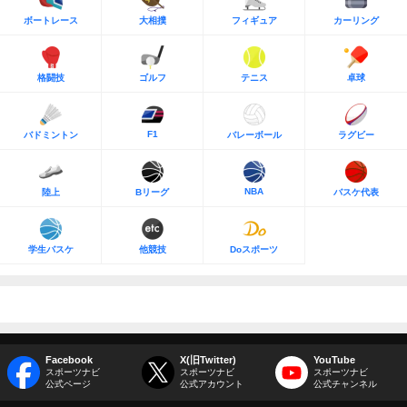
ボートレース
大相撲
フィギュア
カーリング
格闘技
ゴルフ
テニス
卓球
F1
バドミントン
バレーボール
ラグビー
NBA
陸上
Bリーグ
バスケ代表
学生バスケ
他競技
Doスポーツ
Facebook
X(旧Twitter)
YouTube
スポーツナビ
スポーツナビ
スポーツナビ
公式ページ
公式アカウント
公式チャンネル