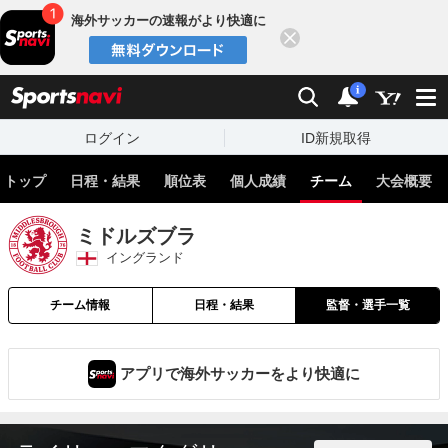
海外サッカーの速報がより快適に
閉じる
スポーツナビ
検索
通知
i
ログイン
ID新規取得
トップ
日程・結果
順位表
個人成績
チーム
大会概要
ミドルズブラ
イングランド
チーム情報
日程・結果
監督・選手一覧
アプリで海外サッカーをより快適に