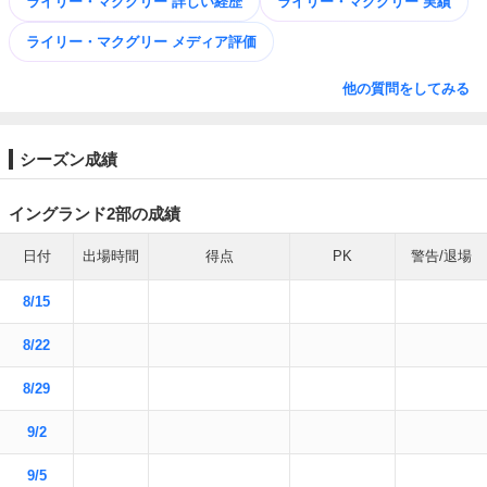
ライリー・マクグリー 詳しい経歴
ライリー・マクグリー 実績
ライリー・マクグリー メディア評価
他の質問をしてみる
シーズン成績
イングランド2部の成績
日付
出場時間
得点
PK
警告/退場
8/15
8/22
8/29
9/2
9/5