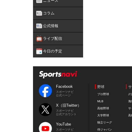
ニュース
コラム
公式情報
ライブ配信
今日の予定
Facebook
野球
サ
スポーツナビ
プロ野球
J
公式ページ
MLB
海
X（旧Twitter）
高校野球
サ
スポーツナビ
公式アカウント
大学野球
高
独立リーグ
YouTube
スポーツナビ
侍ジャパン