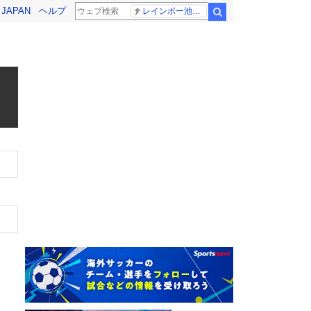
! JAPAN
ヘルプ
レインボー池田 佐藤佳奈アナ
検索