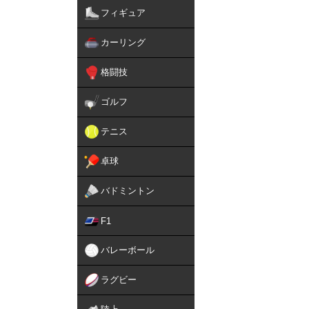
フィギュア
カーリング
格闘技
ゴルフ
テニス
卓球
バドミントン
F1
バレーボール
ラグビー