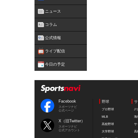
ニュース
コラム
公式情報
ライブ配信
今日の予定
Facebook
野球
サ
スポーツナビ
プロ野球
J
公式ページ
MLB
海
X（旧Twitter）
高校野球
サ
スポーツナビ
公式アカウント
大学野球
高