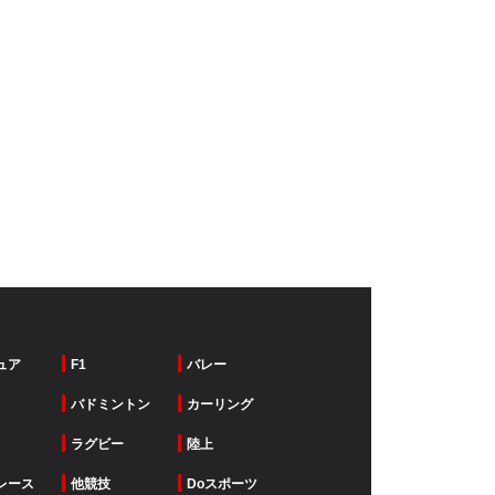
ュア
F1
バレー
バドミントン
カーリング
ラグビー
陸上
レース
他競技
Doスポーツ