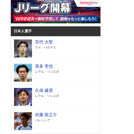
日本人選手
宮代 大聖
ラス・パルマス
喜多 壱也
レアル・ソシエダ
久保 建英
レアル・ソシエダ
佐藤 龍之介
バレンシア