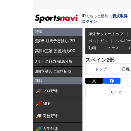
IDでもっと便利に
新規取得
ログイン
特集
海外サッカートップ
燕OB 競馬予想挑む/PR
ポルトガル
ベルギ
動画
ニュース
コ
髙津×三浦 監督対談/PR
スペイン2部
Jリーグ戦力 徹底分析
トップ
日程
J国立試合に無料招待
種目
プロ野球
リーガ
MLB
高校野球
大学野球