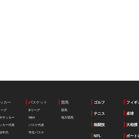
ッカー
バスケット
競馬
ゴルフ
フィギ
リーグ
Bリーグ
競馬
テニス
卓球
外サッカー
NBA
地方競馬
格闘技
大相撲
ッカー代表
バスケ代表
校年代
学生バスケ
NFL
ボート