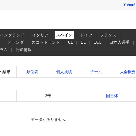
Yahoo
イングランド
イタリア
スペイン
ドイツ
フランス
ー
オランダ
スコットランド
CL
EL
ECL
日本人選手
ラム
公式情報
・結果
順位表
個人成績
チーム
大会概要
2部
国王杯
データがありません