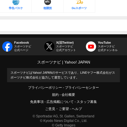
学生バスケ
他競技
Doスポーツ
Facebook
X(旧Twitter)
YouTube
スポーツナビ
スポーツナビ
スポーツナビ
公式ページ
公式アカウント
公式チャンネル
スポーツナビ
Yahoo! JAPAN
スポーツナビはYahoo! JAPANのサービスであり、LINEヤフー株式会社がス
ポーツナビ株式会社と協力して運営しています。
プライバシーポリシー
プライバシーセンター
規約
会社概要
免責事項
広告掲載について
スタッフ募集
ご意見・ご要望
ヘルプ
© Sportradar AG, St. Gallen, Switzerland
© Kyodo News Digital Co., Ltd.
© Getty Images