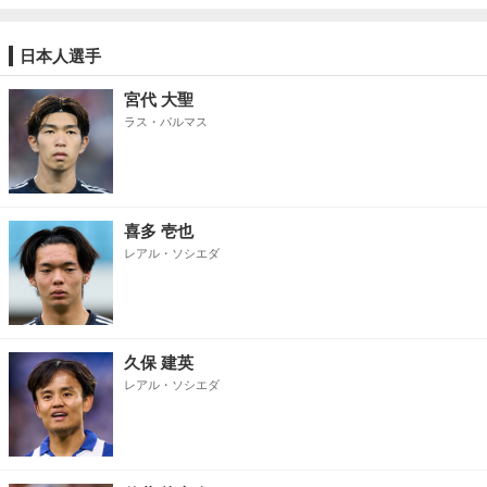
日本人選手
宮代 大聖
ラス・パルマス
喜多 壱也
レアル・ソシエダ
久保 建英
レアル・ソシエダ