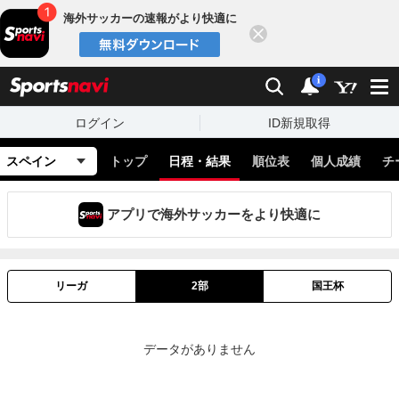
海外サッカーの速報がより快適に
閉じる
スポーツナビ
検索
通知
i
ログイン
ID新規取得
スペイン
トップ
日程・結果
順位表
個人成績
チ
アプリで海外サッカーをより快適に
リーガ
2部
国王杯
データがありません