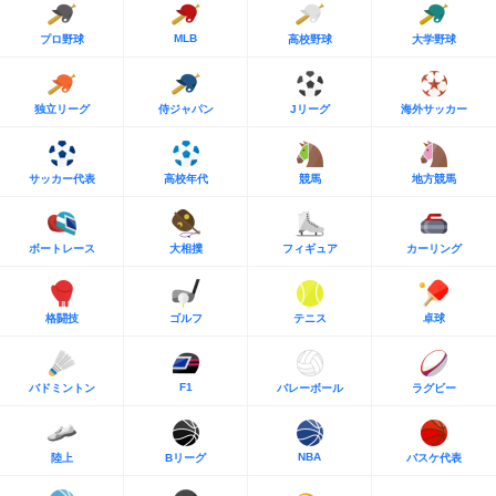
MLB
プロ野球
高校野球
大学野球
独立リーグ
侍ジャパン
Jリーグ
海外サッカー
サッカー代表
高校年代
競馬
地方競馬
ボートレース
大相撲
フィギュア
カーリング
格闘技
ゴルフ
テニス
卓球
F1
バドミントン
バレーボール
ラグビー
NBA
陸上
Bリーグ
バスケ代表