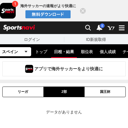
海外サッカーの速報がより快適に
閉じる
スポーツナビ
検索
通知
i
ログイン
ID新規取得
スペイン
トップ
日程・結果
順位表
個人成績
チ
アプリで海外サッカーをより快適に
リーガ
2部
国王杯
データがありません