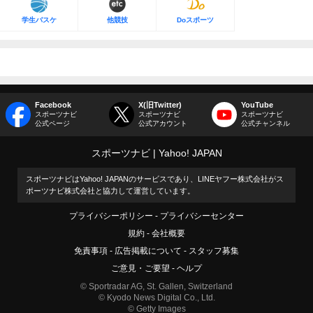
学生バスケ
他競技
Doスポーツ
Facebook
X(旧Twitter)
YouTube
スポーツナビ
スポーツナビ
スポーツナビ
公式ページ
公式アカウント
公式チャンネル
スポーツナビ
Yahoo! JAPAN
スポーツナビはYahoo! JAPANのサービスであり、LINEヤフー株式会社がス
ポーツナビ株式会社と協力して運営しています。
プライバシーポリシー
プライバシーセンター
規約
会社概要
免責事項
広告掲載について
スタッフ募集
ご意見・ご要望
ヘルプ
© Sportradar AG, St. Gallen, Switzerland
© Kyodo News Digital Co., Ltd.
© Getty Images