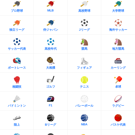
MLB
プロ野球
高校野球
大学野球
独立リーグ
侍ジャパン
Jリーグ
海外サッカー
サッカー代表
高校年代
競馬
地方競馬
ボートレース
大相撲
フィギュア
カーリング
格闘技
ゴルフ
テニス
卓球
F1
バドミントン
バレーボール
ラグビー
NBA
陸上
Bリーグ
バスケ代表