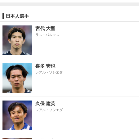
日本人選手
宮代 大聖
ラス・パルマス
喜多 壱也
レアル・ソシエダ
久保 建英
レアル・ソシエダ