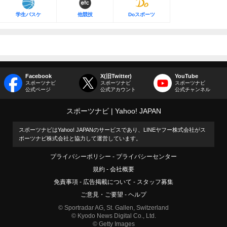
学生バスケ
他競技
Doスポーツ
Facebook
X(旧Twitter)
YouTube
スポーツナビ
スポーツナビ
スポーツナビ
公式ページ
公式アカウント
公式チャンネル
スポーツナビ
Yahoo! JAPAN
スポーツナビはYahoo! JAPANのサービスであり、LINEヤフー株式会社がス
ポーツナビ株式会社と協力して運営しています。
プライバシーポリシー
プライバシーセンター
規約
会社概要
免責事項
広告掲載について
スタッフ募集
ご意見・ご要望
ヘルプ
© Sportradar AG, St. Gallen, Switzerland
© Kyodo News Digital Co., Ltd.
© Getty Images