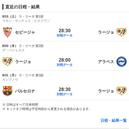
直近の日程・結果
8/15（土）
ラ・リーガ 第1節
ラモン・サンチェス・ピスフアン
28:30
セビージャ
ラージョ
対戦データ
8/20（木）
ラ・リーガ 第2節
デ・バジェカス
28:00
ラージョ
アラベス
対戦データ
8/31（月）
ラ・リーガ 第3節
カンプノウ
28:30
バルセロナ
ラージョ
対戦データ
※ 日時はすべて日本時間
※ キックオフ時間は予定時刻から変更される場合があります。
日程・結果一覧