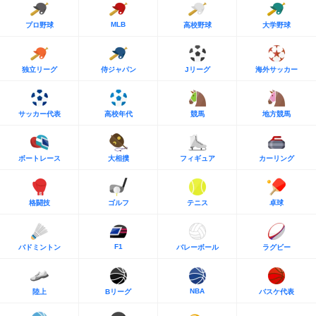
MLB
プロ野球
高校野球
大学野球
独立リーグ
侍ジャパン
Jリーグ
海外サッカー
サッカー代表
高校年代
競馬
地方競馬
ボートレース
大相撲
フィギュア
カーリング
格闘技
ゴルフ
テニス
卓球
F1
バドミントン
バレーボール
ラグビー
NBA
陸上
Bリーグ
バスケ代表