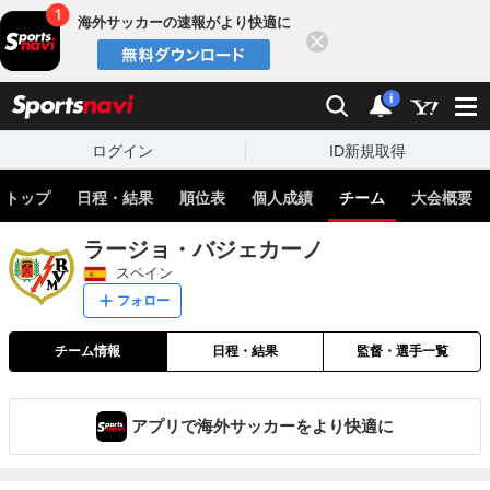
海外サッカーの速報がより快適に
閉じる
スポーツナビ
検索
通知
i
ログイン
ID新規取得
トップ
日程・結果
順位表
個人成績
チーム
大会概要
ラージョ・バジェカーノ
スペイン
フォロー
チーム情報
日程・結果
監督・選手一覧
アプリで海外サッカーをより快適に