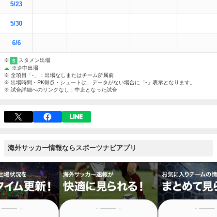
5/23
5/30
6/6
※
スタメン出場
S
※
途中出場
※ 全項目「-」：出場なしまたはチーム所属前
※ 出場時間・PK得点・シュートは、データがない場合に「-」表示となります。
※ 試合詳細へのリンクなし：中止となった試合
海外サッカー情報ならスポーツナビアプリ