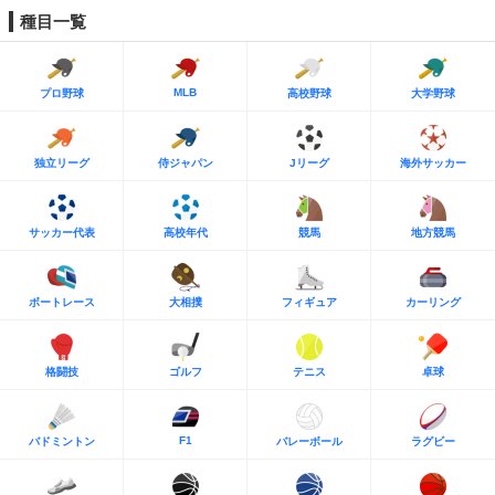
種目一覧
MLB
プロ野球
高校野球
大学野球
独立リーグ
侍ジャパン
Jリーグ
海外サッカー
サッカー代表
高校年代
競馬
地方競馬
ボートレース
大相撲
フィギュア
カーリング
格闘技
ゴルフ
テニス
卓球
F1
バドミントン
バレーボール
ラグビー