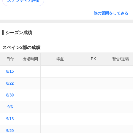
スソ メディア評価
他の質問をしてみる
シーズン成績
スペイン2部の成績
日付
出場時間
得点
PK
警告/退場
8/15
8/22
8/30
9/6
9/13
9/20