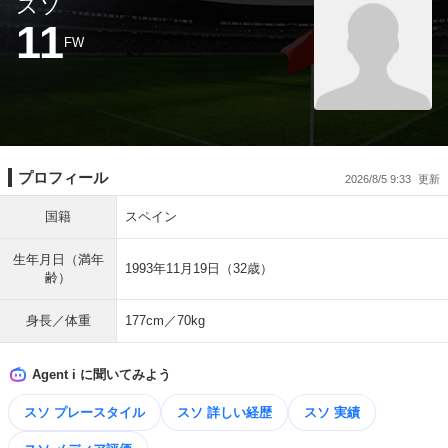
スソ
11
FW
プロフィール
2026/8/5 9:33
国籍
スペイン
生年月日（満年
1993年11月19日（32歳）
齢）
身長／体重
177cm／70kg
Agent i に聞いてみよう
スソ プレースタイル
スソ 詳しい経歴
スソ 実績