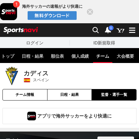
海外サッカーの速報がより快適に
閉じる
スポーツナビ
検索
通知
i
ログイン
ID新規取得
トップ
日程・結果
順位表
個人成績
チーム
大会概要
カディス
スペイン
チーム情報
日程・結果
監督・選手一覧
アプリで海外サッカーをより快適に