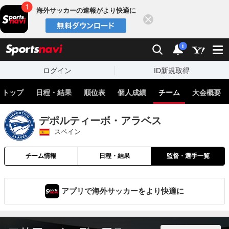
海外サッカーの速報がより快適に
閉じる
スポーツナビ
検索
通知
i
ログイン
ID新規取得
トップ
日程・結果
順位表
個人成績
チーム
大会概要
デポルティーボ・アラベス
スペイン
チーム情報
日程・結果
監督・選手一覧
アプリで海外サッカーをより快適に