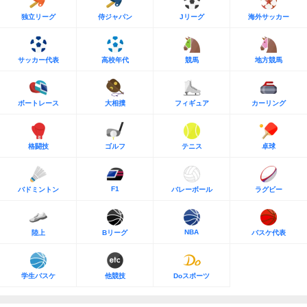
独立リーグ
侍ジャパン
Jリーグ
海外サッカー
サッカー代表
高校年代
競馬
地方競馬
ボートレース
大相撲
フィギュア
カーリング
格闘技
ゴルフ
テニス
卓球
F1
バドミントン
バレーボール
ラグビー
NBA
陸上
Bリーグ
バスケ代表
学生バスケ
他競技
Doスポーツ