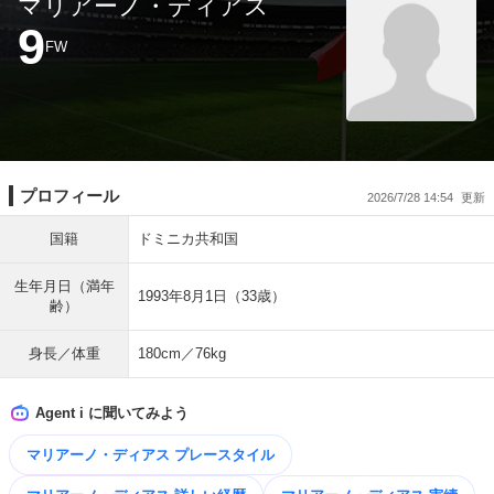
マリアーノ・ディアス
9
FW
プロフィール
2026/7/28 14:54
国籍
ドミニカ共和国
生年月日（満年
1993年8月1日（33歳）
齢）
身長／体重
180cm／76kg
Agent i に聞いてみよう
マリアーノ・ディアス プレースタイル