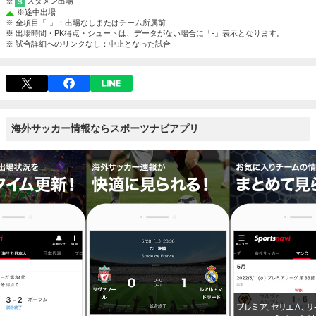
※
スタメン出場
S
※
途中出場
※ 全項目「-」：出場なしまたはチーム所属前
※ 出場時間・PK得点・シュートは、データがない場合に「-」表示となります。
※ 試合詳細へのリンクなし：中止となった試合
海外サッカー情報ならスポーツナビアプリ