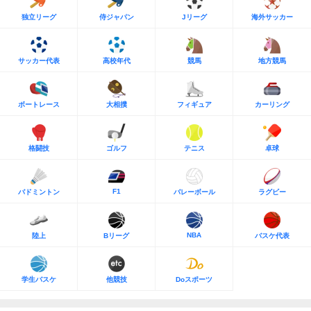
独立リーグ
侍ジャパン
Jリーグ
海外サッカー
サッカー代表
高校年代
競馬
地方競馬
ボートレース
大相撲
フィギュア
カーリング
格闘技
ゴルフ
テニス
卓球
F1
バドミントン
バレーボール
ラグビー
NBA
陸上
Bリーグ
バスケ代表
学生バスケ
他競技
Doスポーツ