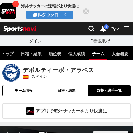
海外サッカーの速報がより快適に
閉じる
スポーツナビ
検索
通知
i
ログイン
ID新規取得
トップ
日程・結果
順位表
個人成績
チーム
大会概要
デポルティーボ・アラベス
スペイン
チーム情報
日程・結果
監督・選手一覧
アプリで海外サッカーをより快適に