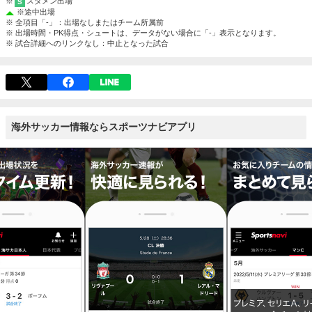
※
スタメン出場
S
※
途中出場
※ 全項目「-」：出場なしまたはチーム所属前
※ 出場時間・PK得点・シュートは、データがない場合に「-」表示となります。
※ 試合詳細へのリンクなし：中止となった試合
海外サッカー情報ならスポーツナビアプリ