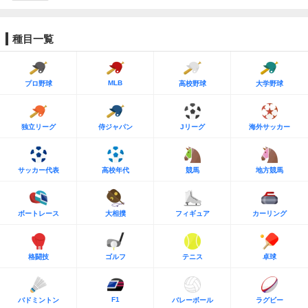
種目一覧
MLB
プロ野球
高校野球
大学野球
独立リーグ
侍ジャパン
Jリーグ
海外サッカー
サッカー代表
高校年代
競馬
地方競馬
ボートレース
大相撲
フィギュア
カーリング
格闘技
ゴルフ
テニス
卓球
F1
バドミントン
バレーボール
ラグビー