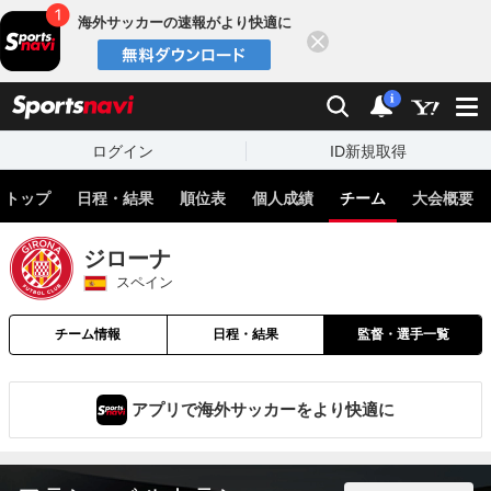
海外サッカーの速報がより快適に
閉じる
スポーツナビ
検索
通知
i
ログイン
ID新規取得
トップ
日程・結果
順位表
個人成績
チーム
大会概要
ジローナ
スペイン
チーム情報
日程・結果
監督・選手一覧
アプリで海外サッカーをより快適に