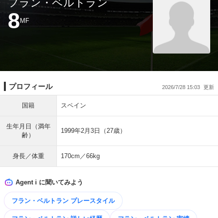
フラン・ベルトラン
8
MF
プロフィール
2026/7/28 15:03
国籍
スペイン
生年月日（満年
1999年2月3日（27歳）
齢）
身長／体重
170cm／66kg
Agent i に聞いてみよう
フラン・ベルトラン プレースタイル