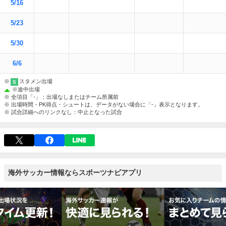
5/16
5/23
5/30
6/6
※
スタメン出場
S
※
途中出場
※ 全項目「-」：出場なしまたはチーム所属前
※ 出場時間・PK得点・シュートは、データがない場合に「-」表示となります。
※ 試合詳細へのリンクなし：中止となった試合
海外サッカー情報ならスポーツナビアプリ