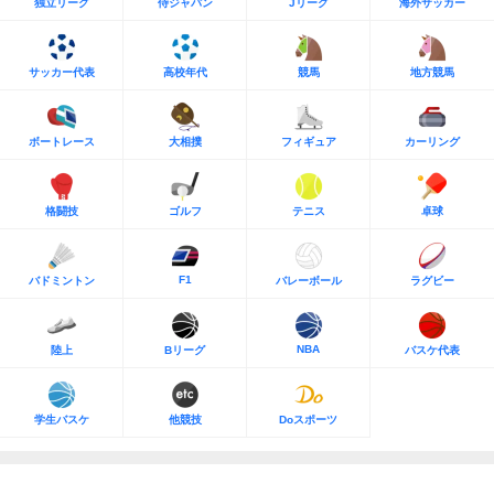
独立リーグ
侍ジャパン
Jリーグ
海外サッカー
サッカー代表
高校年代
競馬
地方競馬
ボートレース
大相撲
フィギュア
カーリング
格闘技
ゴルフ
テニス
卓球
F1
バドミントン
バレーボール
ラグビー
NBA
陸上
Bリーグ
バスケ代表
学生バスケ
他競技
Doスポーツ