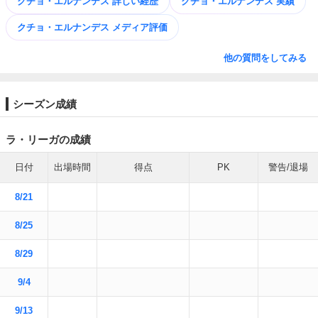
クチョ・エルナンデス 詳しい経歴
クチョ・エルナンデス 実績
クチョ・エルナンデス メディア評価
他の質問をしてみる
シーズン成績
ラ・リーガの成績
日付
出場時間
得点
PK
警告/退場
8/21
8/25
8/29
9/4
9/13