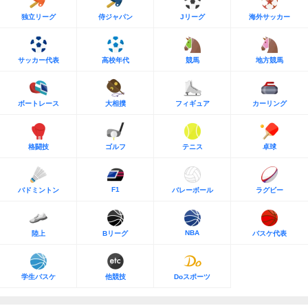
独立リーグ
侍ジャパン
Jリーグ
海外サッカー
サッカー代表
高校年代
競馬
地方競馬
ボートレース
大相撲
フィギュア
カーリング
格闘技
ゴルフ
テニス
卓球
F1
バドミントン
バレーボール
ラグビー
NBA
陸上
Bリーグ
バスケ代表
学生バスケ
他競技
Doスポーツ