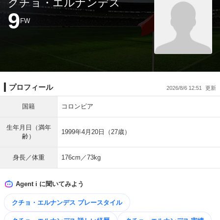
クチョ・エルナンデス
9
FW
プロフィール
2026/8/6 12:51
国籍
コロンビア
生年月日（満年
1999年4月20日（27歳）
齢）
身長／体重
176cm／73kg
Agent i に聞いてみよう
クチョ・エルナンデス プレースタイル