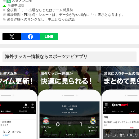
※
スタメン出場
S
※
途中出場
※ 全項目「-」：出場なしまたはチーム所属前
※ 出場時間・PK得点・シュートは、データがない場合に「-」表示となります。
※ 試合詳細へのリンクなし：中止となった試合
海外サッカー情報ならスポーツナビアプリ