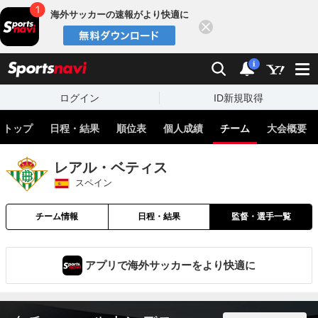
海外サッカーの速報がより快適に
閉じる
スポーツナビ
検索
通知
i
ログイン
ID新規取得
トップ
日程・結果
順位表
個人成績
チーム
大会概要
レアル・ベティス
スペイン
チーム情報
日程・結果
監督・選手一覧
アプリで海外サッカーをより快適に