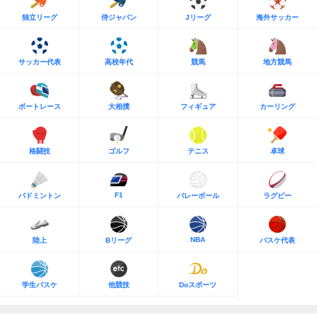
独立リーグ
侍ジャパン
Jリーグ
海外サッカー
サッカー代表
高校年代
競馬
地方競馬
ボートレース
大相撲
フィギュア
カーリング
格闘技
ゴルフ
テニス
卓球
F1
バドミントン
バレーボール
ラグビー
NBA
陸上
Bリーグ
バスケ代表
学生バスケ
他競技
Doスポーツ