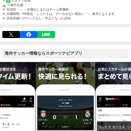
※
スタメン出場
S
※
途中出場
※ 全項目「-」：出場なしまたはチーム所属前
※ 出場時間・PK得点・シュートは、データがない場合に「-」表示となります。
※ 試合詳細へのリンクなし：中止となった試合
海外サッカー情報ならスポーツナビアプリ