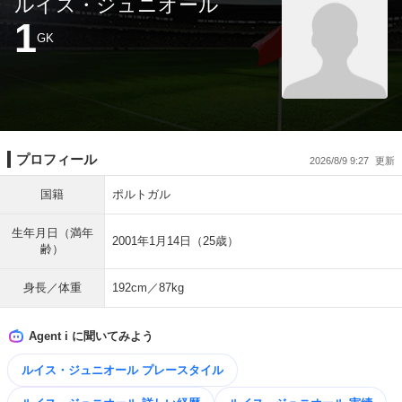
ルイス・ジュニオール
1
GK
プロフィール
2026/8/9 9:27
国籍
ポルトガル
生年月日（満年
2001年1月14日（25歳）
齢）
身長／体重
192cm／87kg
Agent i に聞いてみよう
ルイス・ジュニオール プレースタイル