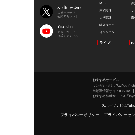
MLB
海
X（旧Twitter）
高校野球
サ
スポーツナビ
公式アカウント
大学野球
高
独立リーグ
YouTube
スポーツナビ
侍ジャパン
公式チャンネル
ライブ
to
おすすめサービス
マンガもお得にPayPayで eboo
自動車情報サイトcarview!
おすすめ情報サービス「mybe
スポーツナビはYah
プライバシーポリシー
-
プライバシーセ