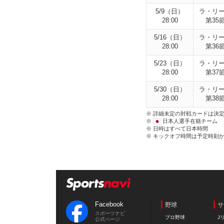
5/9（日）
ラ・リ
28:00
第35
5/16（日）
ラ・リ
28:00
第36
5/23（日）
ラ・リ
28:00
第37
5/30（日）
ラ・リ
28:00
第38
※ 詳細未定の対戦カードは決
※
日本人選手在籍チーム
※ 日時はすべて日本時間
※ キックオフ時間は予定時刻
Facebook
野球
サ
スポーツナビ
プロ野球
J
公式ページ