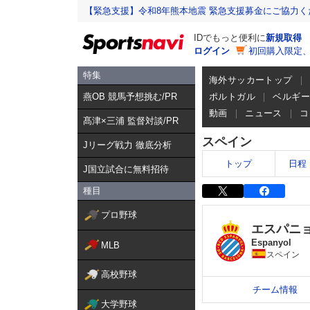
【緊急支援】令和8年熊本地震 緊急支援募金にご協力く
IDでもっと便利に
新規取得
ログイン
初回購入限定
特集
海外サッカートップ
燕OB 競馬予想挑む/PR
ポルトガル
ベルギ
動画
ニュース
コ
髙津×三浦 監督対談/PR
スペイン
Jリーグ戦力 徹底分析
トップ
日程
J国立試合に無料招待
種目
プロ野球
エスパニ
Espanyol
MLB
スペイン
高校野球
チーム情報
大学野球