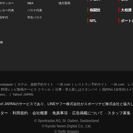
外サッカー
NBA
地方競馬
格闘技
大相撲
ッカー代表
バスケ代表
校年代
学生バスケ
NFL
ボート
to
kjapan
ホテル、旅館予約サイト 一休.com
レストラン予約サイト 一休.com レ
料理レシピ動画サービス クラシル
仕事・求人探しはスタンバイ
国内No.1女性向けメデ
st」
Yahoo! JAPAN
oo! JAPANのサービスであり、LINEヤフー株式会社がスポーツナビ株式会社と協
ンター
-
利用規約
-
会社概要
-
免責事項
-
広告掲載について
-
スタッフ募集
© Sportradar AG, St. Gallen, Switzerland
© Kyodo News Digital Co., Ltd.
© Getty Images