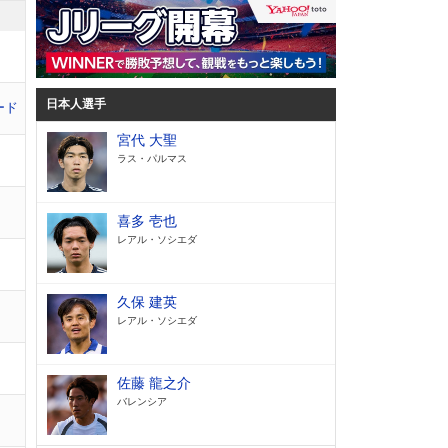
日本人選手
ード
宮代 大聖
ラス・パルマス
喜多 壱也
レアル・ソシエダ
久保 建英
レアル・ソシエダ
佐藤 龍之介
バレンシア