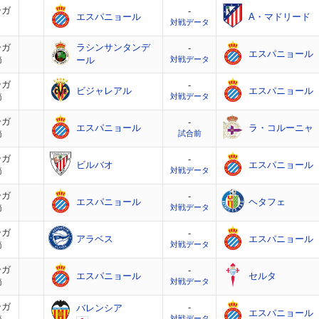
ーガ
-
エスパニョール
A・マドリード
対戦データ
ーガ
ラシンサンタンデ
-
エスパニョール
節
ール
対戦データ
ーガ
-
ビジャレアル
エスパニョール
節
対戦データ
ーガ
-
エスパニョール
ラ・コルーニャ
節
試合前
ーガ
-
ビルバオ
エスパニョール
節
対戦データ
ーガ
-
エスパニョール
ヘタフェ
節
対戦データ
ーガ
-
アラベス
エスパニョール
節
対戦データ
ーガ
-
エスパニョール
セルタ
節
対戦データ
ーガ
-
バレンシア
エスパニョール
対戦データ