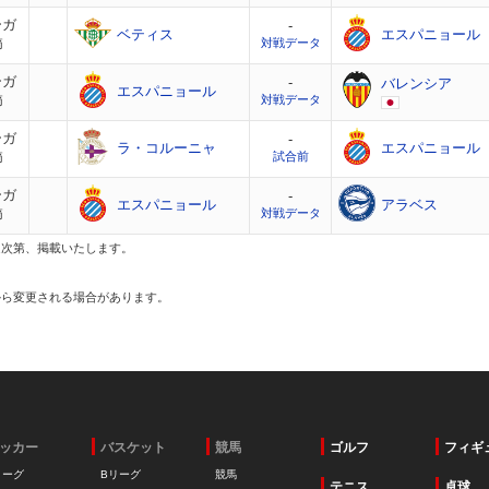
ーガ
-
ベティス
エスパニョール
節
対戦データ
ーガ
-
バレンシア
エスパニョール
節
対戦データ
ーガ
-
ラ・コルーニャ
エスパニョール
節
試合前
ーガ
-
エスパニョール
アラベス
節
対戦データ
定次第、掲載いたします。
から変更される場合があります。
ッカー
バスケット
競馬
ゴルフ
フィギ
リーグ
Bリーグ
競馬
テニス
卓球