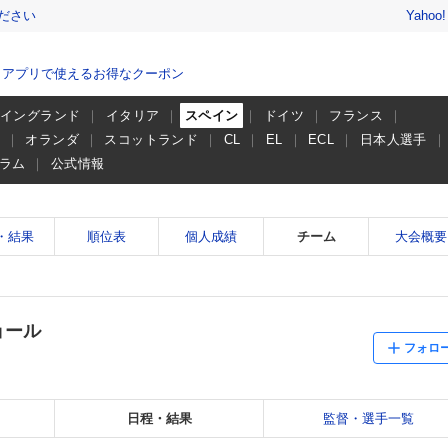
ださい
Yahoo
、アプリで使えるお得なクーポン
イングランド
イタリア
スペイン
ドイツ
フランス
ー
オランダ
スコットランド
CL
EL
ECL
日本人選手
ラム
公式情報
・結果
順位表
個人成績
チーム
大会概要
ョール
フォロ
日程・結果
監督・選手一覧