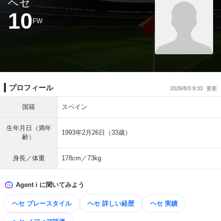
ヘセ
10
FW
プロフィール
2026/8/3 9:33
国籍
スペイン
生年月日（満年
1993年2月26日（33歳）
齢）
身長／体重
178cm／73kg
Agent i に聞いてみよう
ヘセ プレースタイル
ヘセ 詳しい経歴
ヘセ 実績