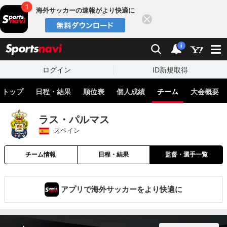
海外サッカーの速報がより快適に
閉じる
スポーツナビ
検索
通知
i
ログイン
ID新規取得
トップ
日程・結果
順位表
個人成績
チーム
大会概要
ラス・パルマス
スペイン
チーム情報
日程・結果
監督・選手一覧
アプリで海外サッカーをより快適に