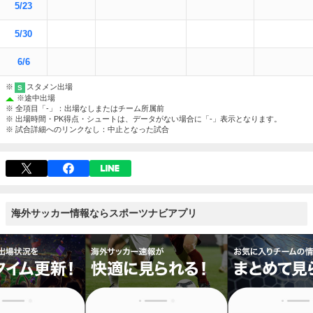
5/23
5/30
6/6
※
スタメン出場
S
※
途中出場
※ 全項目「-」：出場なしまたはチーム所属前
※ 出場時間・PK得点・シュートは、データがない場合に「-」表示となります。
※ 試合詳細へのリンクなし：中止となった試合
海外サッカー情報ならスポーツナビアプリ