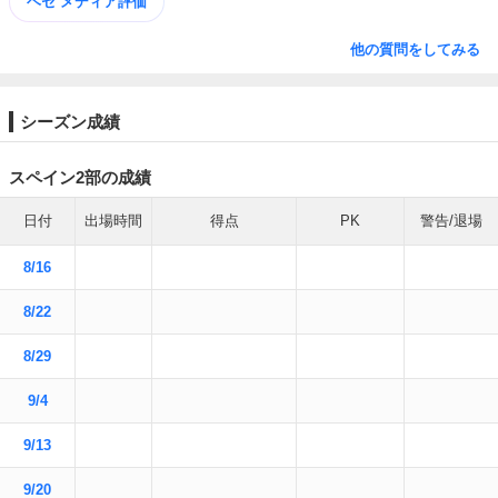
ヘセ メディア評価
他の質問をしてみる
シーズン成績
スペイン2部の成績
日付
出場時間
得点
PK
警告/退場
8/16
8/22
8/29
9/4
9/13
9/20