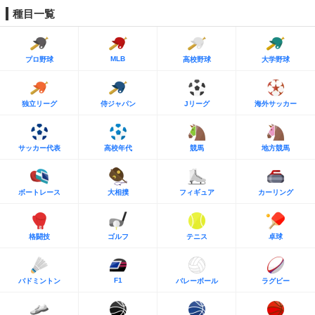
種目一覧
MLB
プロ野球
高校野球
大学野球
独立リーグ
侍ジャパン
Jリーグ
海外サッカー
サッカー代表
高校年代
競馬
地方競馬
ボートレース
大相撲
フィギュア
カーリング
格闘技
ゴルフ
テニス
卓球
F1
バドミントン
バレーボール
ラグビー