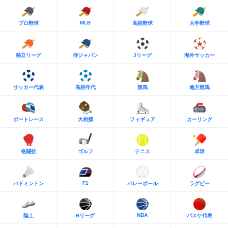
MLB
プロ野球
高校野球
大学野球
独立リーグ
侍ジャパン
Jリーグ
海外サッカー
サッカー代表
高校年代
競馬
地方競馬
ボートレース
大相撲
フィギュア
カーリング
格闘技
ゴルフ
テニス
卓球
F1
バドミントン
バレーボール
ラグビー
NBA
陸上
Bリーグ
バスケ代表