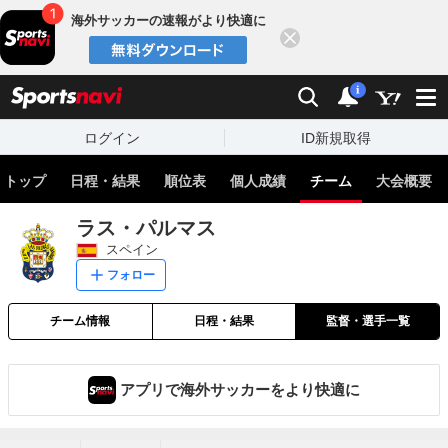
海外サッカーの速報がより快適に
閉じる
スポーツナビ
検索
通知
i
ログイン
ID新規取得
トップ
日程・結果
順位表
個人成績
チーム
大会概要
ラス・パルマス
スペイン
フォロー
チーム情報
日程・結果
監督・選手一覧
アプリで海外サッカーをより快適に