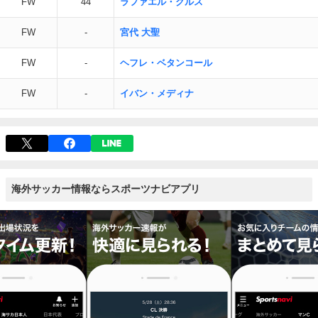
FW
44
ラファエル・クルス
FW
-
宮代 大聖
FW
-
ヘフレ・ベタンコール
FW
-
イバン・メディナ
海外サッカー情報ならスポーツナビアプリ