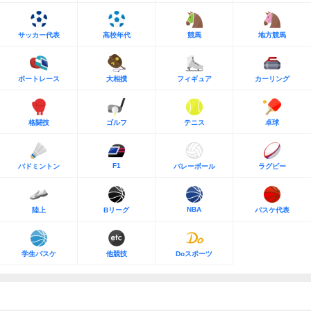
サッカー代表
高校年代
競馬
地方競馬
ボートレース
大相撲
フィギュア
カーリング
格闘技
ゴルフ
テニス
卓球
F1
バドミントン
バレーボール
ラグビー
NBA
陸上
Bリーグ
バスケ代表
学生バスケ
他競技
Doスポーツ