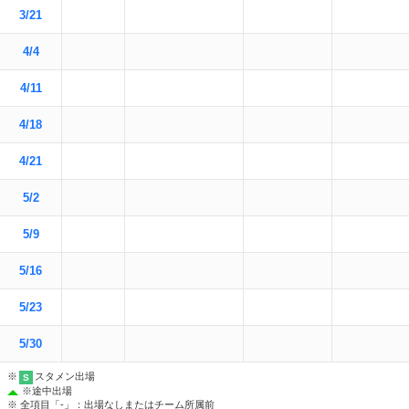
3/21
4/4
4/11
4/18
4/21
5/2
5/9
5/16
5/23
5/30
※
スタメン出場
S
※
途中出場
※ 全項目「-」：出場なしまたはチーム所属前