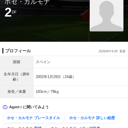
ホセ・カルモナ
2
DF
プロフィール
2026/8/4 9:28
国籍
スペイン
生年月日（満年
2002年1月29日（24歳）
齢）
身長／体重
183cm／78kg
Agent i に聞いてみよう
ホセ・カルモナ プレースタイル
ホセ・カルモナ 詳しい経歴