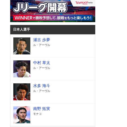
日本人選手
瀬古 歩夢
ル・アーヴル
中村 草太
ル・アーヴル
水多 海斗
ル・アーヴル
南野 拓実
モナコ