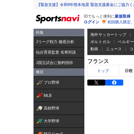
【緊急支援】令和8年熊本地震 緊急支援募金にご協力く
IDでもっと便利に
新規取得
ログイン
初回購入限定
特集
海外サッカートップ
Jリーグ戦力 徹底分析
ポルトガル
ベルギ
動画
ニュース
コ
仙台育英監督 名将対談
フランス
J国立試合に無料招待
トップ
日程
種目
プロ野球
MLB
高校野球
大学野球
独立リーグ