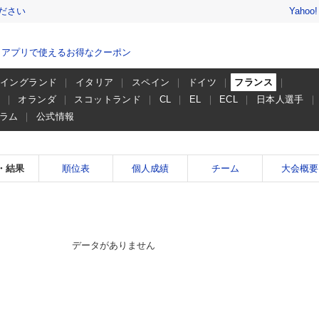
ださい
Yahoo
、アプリで使えるお得なクーポン
イングランド
イタリア
スペイン
ドイツ
フランス
ー
オランダ
スコットランド
CL
EL
ECL
日本人選手
ラム
公式情報
・結果
順位表
個人成績
チーム
大会概要
データがありません