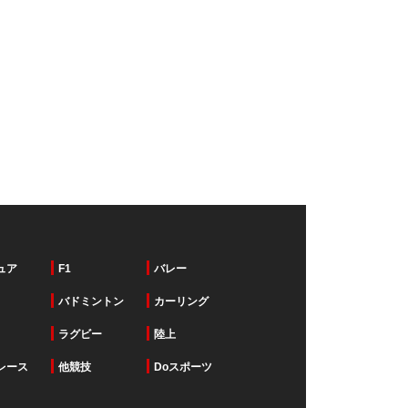
ュア
F1
バレー
バドミントン
カーリング
ラグビー
陸上
レース
他競技
Doスポーツ