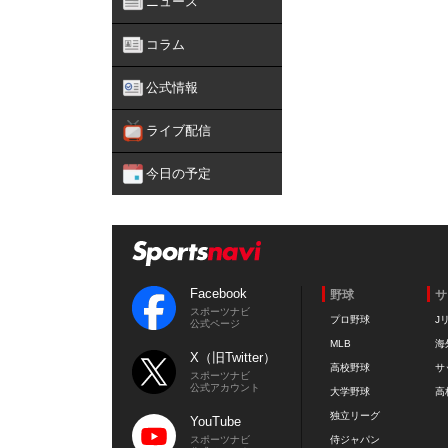
ニュース
コラム
公式情報
ライブ配信
今日の予定
Facebook
野球
サ
スポーツナビ
プロ野球
J
公式ページ
MLB
海
X（旧Twitter）
高校野球
サ
スポーツナビ
公式アカウント
大学野球
高
独立リーグ
YouTube
スポーツナビ
侍ジャパン