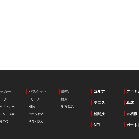
ッカー
バスケット
競馬
ゴルフ
フィギ
リーグ
Bリーグ
競馬
テニス
卓球
外サッカー
NBA
地方競馬
格闘技
大相撲
ッカー代表
バスケ代表
校年代
学生バスケ
NFL
ボート