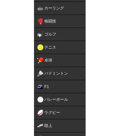
カーリング
格闘技
ゴルフ
テニス
卓球
バドミントン
F1
バレーボール
ラグビー
陸上