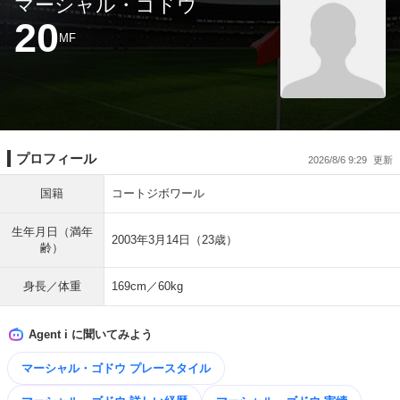
マーシャル・ゴドウ
20
MF
プロフィール
2026/8/6 9:29
国籍
コートジボワール
生年月日（満年
2003年3月14日（23歳）
齢）
身長／体重
169cm／60kg
Agent i に聞いてみよう
マーシャル・ゴドウ プレースタイル