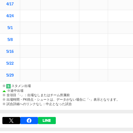
4/17
4/24
5/1
5/8
5/16
5/22
5/29
※
スタメン出場
S
※
途中出場
※ 全項目「-」：出場なしまたはチーム所属前
※ 出場時間・PK得点・シュートは、データがない場合に「-」表示となります。
※ 試合詳細へのリンクなし：中止となった試合