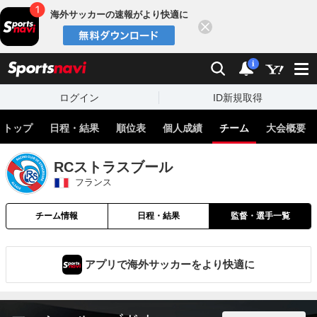
海外サッカーの速報がより快適に
閉じる
スポーツナビ
検索
通知
i
ログイン
ID新規取得
トップ
日程・結果
順位表
個人成績
チーム
大会概要
RCストラスブール
フランス
チーム情報
日程・結果
監督・選手一覧
アプリで海外サッカーをより快適に