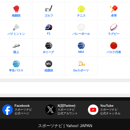
格闘技
ゴルフ
テニス
卓球
F1
バドミントン
バレーボール
ラグビー
NBA
陸上
Bリーグ
バスケ代表
学生バスケ
他競技
Doスポーツ
Facebook
X(旧Twitter)
YouTube
スポーツナビ
スポーツナビ
スポーツナビ
公式ページ
公式アカウント
公式チャンネル
スポーツナビ
Yahoo! JAPAN