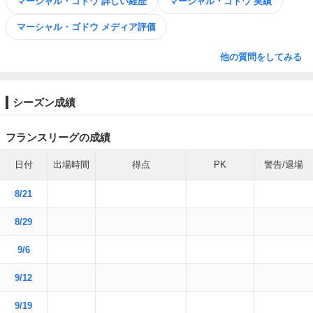
マーシャル・ゴドウ 詳しい経歴
マーシャル・ゴドウ 実績
マーシャル・ゴドウ メディア評価
他の質問をしてみる
シーズン成績
フランスリーグの成績
日付
出場時間
得点
PK
警告/退場
8/21
8/29
9/6
9/12
9/19