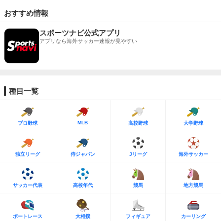
おすすめ情報
スポーツナビ公式アプリ
アプリなら海外サッカー速報が見やすい
種目一覧
MLB
プロ野球
高校野球
大学野球
独立リーグ
侍ジャパン
Jリーグ
海外サッカー
サッカー代表
高校年代
競馬
地方競馬
ボートレース
大相撲
フィギュア
カーリング