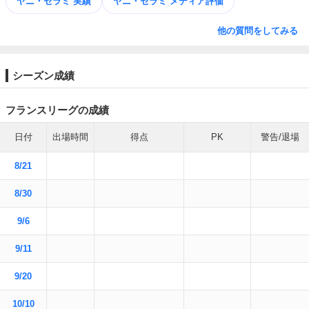
ヤニ・セラミ 実績
ヤニ・セラミ メディア評価
他の質問をしてみる
シーズン成績
フランスリーグの成績
日付
出場時間
得点
PK
警告/退場
8/21
8/30
9/6
9/11
9/20
10/10