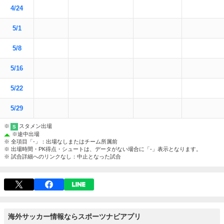
4/24
5/1
5/8
5/16
5/22
5/29
※
スタメン出場
S
※
途中出場
※ 全項目「-」：出場なしまたはチーム所属前
※ 出場時間・PK得点・シュートは、データがない場合に「-」表示となります。
※ 試合詳細へのリンクなし：中止となった試合
海外サッカー情報ならスポーツナビアプリ