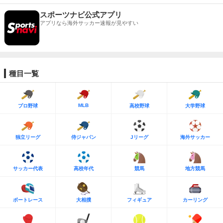
スポーツナビ公式アプリ
アプリなら海外サッカー速報が見やすい
種目一覧
MLB
プロ野球
高校野球
大学野球
独立リーグ
侍ジャパン
Jリーグ
海外サッカー
サッカー代表
高校年代
競馬
地方競馬
ボートレース
大相撲
フィギュア
カーリング