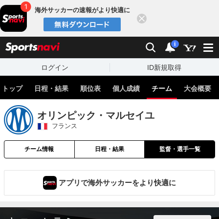
海外サッカーの速報がより快適に
閉じる
スポーツナビ
検索
通知
i
ログイン
ID新規取得
トップ
日程・結果
順位表
個人成績
チーム
大会概要
オリンピック・マルセイユ
フランス
チーム情報
日程・結果
監督・選手一覧
アプリで海外サッカーをより快適に