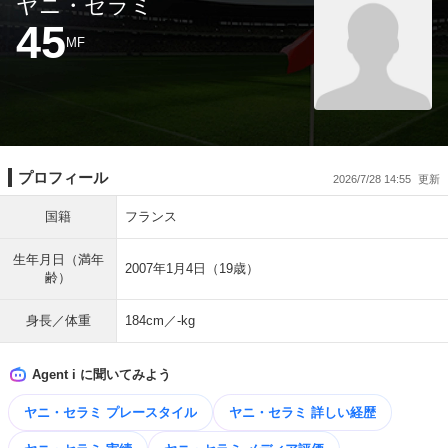
ヤニ・セラミ
45
MF
プロフィール
2026/7/28 14:55
国籍
フランス
生年月日（満年
2007年1月4日（19歳）
齢）
身長／体重
184cm／-kg
Agent i に聞いてみよう
ヤニ・セラミ プレースタイル
ヤニ・セラミ 詳しい経歴