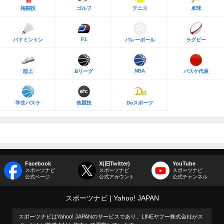
格闘技
ゴルフ
テニス
卓球
F1
バドミントン
バレーボール
ラグビー
NBA
陸上
Bリーグ
バスケ代表
学生バスケ
他競技
Doスポーツ
Facebook
X(旧Twitter)
YouTube
スポーツナビ
スポーツナビ
スポーツナビ
公式ページ
公式アカウント
公式チャンネル
スポーツナビ
Yahoo! JAPAN
スポーツナビはYahoo! JAPANのサービスであり、LINEヤフー株式会社がス