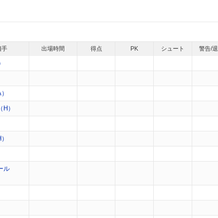
相手
出場時間
得点
PK
シュート
警告/
）
）
A）
（H）
）
H）
）
ール
）
）