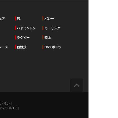
ュア
F1
バレー
バドミントン
カーリング
ラグビー
陸上
レース
他競技
Doスポーツ
ストラン
ィア TRILL