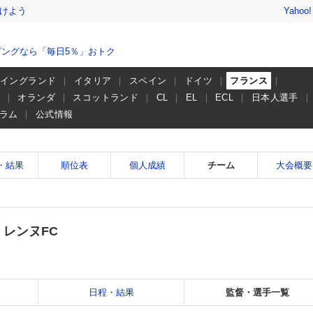
けよう
Yahoo
ングなら「毎日5％」おトク
イングランド
イタリア
スペイン
ドイツ
フランス
ー
オランダ
スコットランド
CL
EL
ECL
日本人選手
ラム
公式情報
・結果
順位表
個人成績
チーム
大会概要
レンヌFC
日程・結果
監督・選手一覧