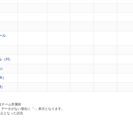
）
）
）
ール
）
ル（H）
A）
A）
H）
はチーム所属前
、データがない場合に「-」表示となります。
中止となった試合