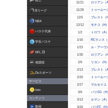
陸上
11/21
ロリアン（
11/28
トゥールー
Bリーグ
12/5
ブレスト（
NBA
12/12
モナコ（H
バスケ代表
1/2
トロワ（A
1/16
RCランス（
学生バスケ
1/23
ル・アーヴ
NFL
1/30
ロリアン（
2/6
リヨン（H
他競技
2/13
ブレスト（
Doスポーツ
2/20
トゥールー
サービス
2/27
マルセイユ
toto
3/6
パリSG（H
コンテンツ
3/13
ルマン（A
動画
3/20
パリFC（H