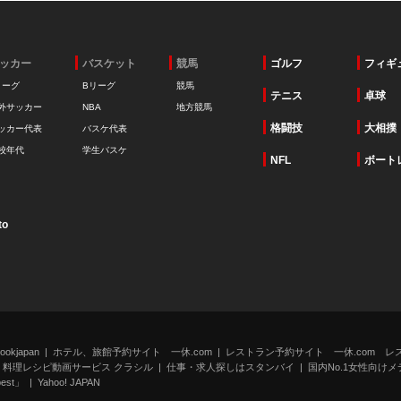
ッカー
バスケット
競馬
ゴルフ
フィギ
リーグ
Bリーグ
競馬
テニス
卓球
外サッカー
NBA
地方競馬
格闘技
大相撲
ッカー代表
バスケ代表
校年代
学生バスケ
NFL
ボート
to
kjapan
ホテル、旅館予約サイト 一休.com
レストラン予約サイト 一休.com レ
料理レシピ動画サービス クラシル
仕事・求人探しはスタンバイ
国内No.1女性向けメデ
st」
Yahoo! JAPAN