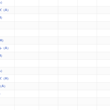
A）
ズ（A）
H）
）
）
H）
ル（A）
H）
）
A）
ズ（H）
（A）
）
）
）