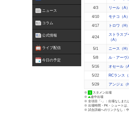
4/3
リール（A
ニュース
4/10
モナコ（A
コラム
4/17
トロワ（H
ストラスブ
公式情報
4/24
（A）
ライブ配信
5/1
ニース（H
5/8
ル・アーヴ
今日の予定
5/16
オセール（
5/22
RCランス（
5/29
アンジェ（
※
スタメン出場
※
途中出場
※ 全項目「-」：出場なしまた
※ 出場時間・PK・シュートは
※ 試合詳細へのリンクなし：