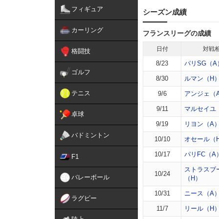
フィギュア
シーズン成績
カーリング
フランスリーグの成績
日付
対戦
格闘技
8/23
パリSG（A
ゴルフ
8/30
ルマン（H
テニス
9/6
アンジェ（
9/11
マルセイユ
卓球
9/19
リヨン（A
バドミントン
10/10
オセール（
10/17
パリFC（A
F1
ストラスブ
10/24
バレーボール
（H）
10/31
ニース（A
ラグビー
11/7
リール（H