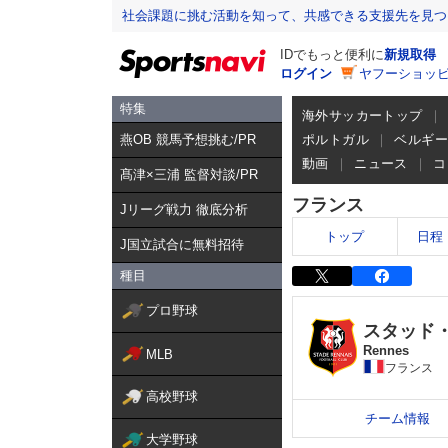
社会課題に挑む活動を知って、共感できる支援先を見つ
IDでもっと便利に
新規取得
ログイン
ヤフーショッピ
特集
海外サッカートップ
燕OB 競馬予想挑む/PR
ポルトガル
ベルギ
動画
ニュース
コ
髙津×三浦 監督対談/PR
フランス
Jリーグ戦力 徹底分析
トップ
日程
J国立試合に無料招待
種目
プロ野球
スタッド・
Rennes
MLB
フランス
高校野球
チーム情報
大学野球