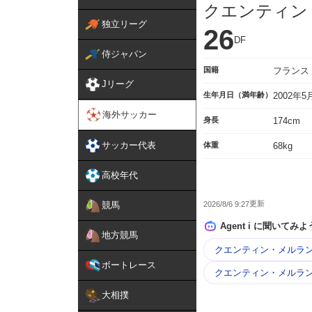
クエンティン
独立リーグ
26
DF
侍ジャパン
国籍
フランス
Jリーグ
生年月日（満年齢）
2002年
海外サッカー
身長
174cm
サッカー代表
体重
68kg
高校年代
2026/8/6 9:27
競馬
Agent i に聞いてみよ
地方競馬
クエンティン・メルラン
ボートレース
クエンティン・メルラン
大相撲