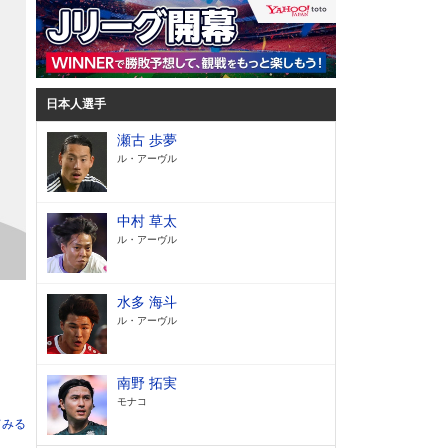
日本人選手
瀬古 歩夢
ル・アーヴル
中村 草太
ル・アーヴル
水多 海斗
ル・アーヴル
南野 拓実
モナコ
てみる