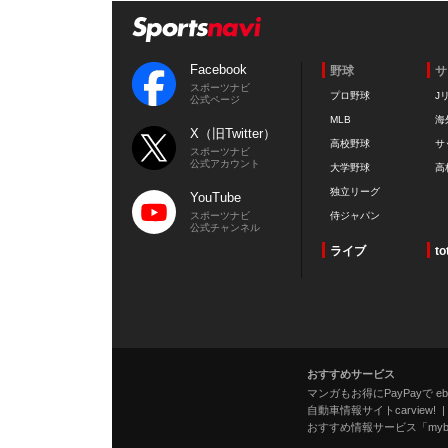
Facebook
野球
サ
スポーツナビ
プロ野球
J
公式ページ
MLB
海
X（旧Twitter）
高校野球
サ
スポーツナビ
公式アカウント
大学野球
高
独立リーグ
YouTube
スポーツナビ
侍ジャパン
公式チャンネル
ライブ
to
おすすめサービス
マンガもお得にPayPayで eboo
自動車情報サイトcarview!
おすすめ情報サービス「mybe