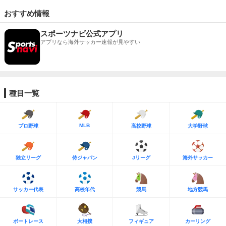
おすすめ情報
スポーツナビ公式アプリ
アプリなら海外サッカー速報が見やすい
種目一覧
MLB
プロ野球
高校野球
大学野球
独立リーグ
侍ジャパン
Jリーグ
海外サッカー
サッカー代表
高校年代
競馬
地方競馬
ボートレース
大相撲
フィギュア
カーリング