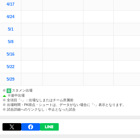
4/17
4/24
5/1
5/8
5/16
5/22
5/29
※
スタメン出場
S
※
途中出場
※ 全項目「-」：出場なしまたはチーム所属前
※ 出場時間・PK得点・シュートは、データがない場合に「-」表示となります。
※ 試合詳細へのリンクなし：中止となった試合