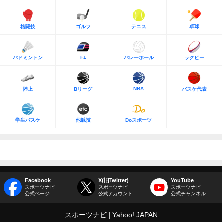
格闘技
ゴルフ
テニス
卓球
F1
バドミントン
バレーボール
ラグビー
NBA
陸上
Bリーグ
バスケ代表
学生バスケ
他競技
Doスポーツ
Facebook
X(旧Twitter)
YouTube
スポーツナビ
スポーツナビ
スポーツナビ
公式ページ
公式アカウント
公式チャンネル
スポーツナビ
Yahoo! JAPAN