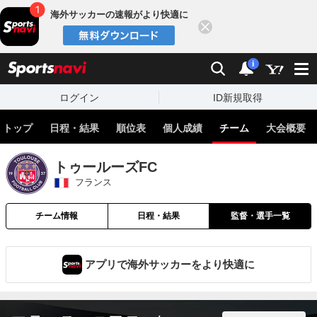
海外サッカーの速報がより快適に
閉じる
スポーツナビ
検索
通知
i
ログイン
ID新規取得
トップ
日程・結果
順位表
個人成績
チーム
大会概要
トゥールーズFC
フランス
チーム情報
日程・結果
監督・選手一覧
アプリで海外サッカーをより快適に