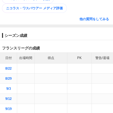
ニコラス・ワスバウアー メディア評価
他の質問をしてみる
シーズン成績
フランスリーグの成績
日付
出場時間
得点
PK
警告/退場
8/22
8/29
9/3
9/12
9/19