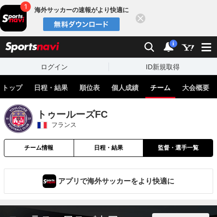
海外サッカーの速報がより快適に
閉じる
スポーツナビ
検索
通知
i
ログイン
ID新規取得
トップ
日程・結果
順位表
個人成績
チーム
大会概要
トゥールーズFC
フランス
チーム情報
日程・結果
監督・選手一覧
アプリで海外サッカーをより快適に