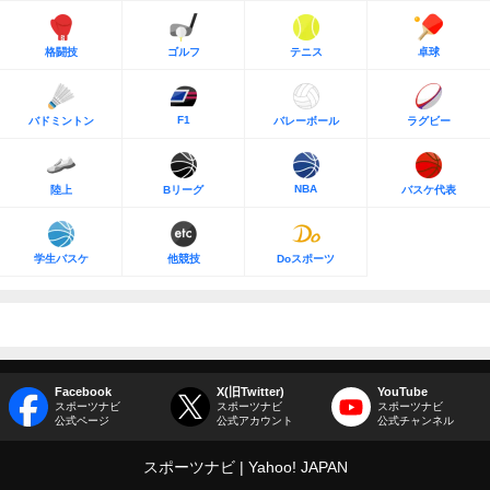
格闘技
ゴルフ
テニス
卓球
F1
バドミントン
バレーボール
ラグビー
NBA
陸上
Bリーグ
バスケ代表
学生バスケ
他競技
Doスポーツ
Facebook
X(旧Twitter)
YouTube
スポーツナビ
スポーツナビ
スポーツナビ
公式ページ
公式アカウント
公式チャンネル
スポーツナビ
Yahoo! JAPAN