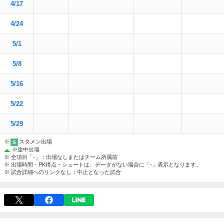
4/17
4/24
5/1
5/8
5/16
5/22
5/29
※
スタメン出場
S
※
途中出場
※ 全項目「-」：出場なしまたはチーム所属前
※ 出場時間・PK得点・シュートは、データがない場合に「-」表示となります。
※ 試合詳細へのリンクなし：中止となった試合