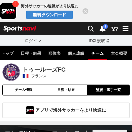
海外サッカーの速報がより快適に
閉じる
スポーツナビ
検索
通知
i
ログイン
ID新規取得
トップ
日程・結果
順位表
個人成績
チーム
大会概要
トゥールーズFC
フランス
チーム情報
日程・結果
監督・選手一覧
アプリで海外サッカーをより快適に