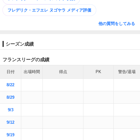
フレデリク・エフエレ ヌゴヤラ メディア評価
他の質問をしてみる
シーズン成績
フランスリーグの成績
日付
出場時間
得点
PK
警告/退場
8/22
8/29
9/3
9/12
9/19