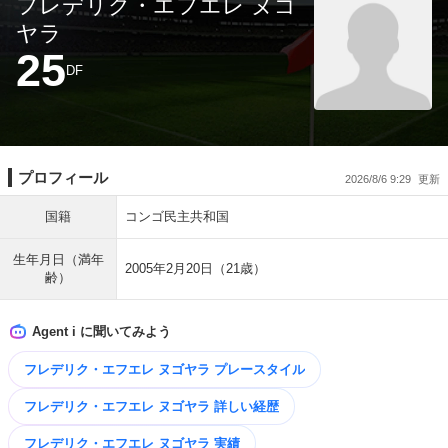
フレデリク・エフエレ ヌゴ
ヤラ
25
DF
プロフィール
2026/8/6 9:29
国籍
コンゴ民主共和国
生年月日（満年
2005年2月20日（21歳）
齢）
Agent i に聞いてみよう
フレデリク・エフエレ ヌゴヤラ プレースタイル
フレデリク・エフエレ ヌゴヤラ 詳しい経歴
フレデリク・エフエレ ヌゴヤラ 実績