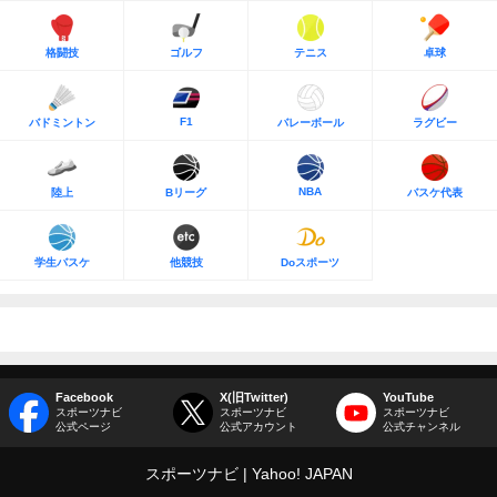
格闘技
ゴルフ
テニス
卓球
F1
バドミントン
バレーボール
ラグビー
NBA
陸上
Bリーグ
バスケ代表
学生バスケ
他競技
Doスポーツ
Facebook
X(旧Twitter)
YouTube
スポーツナビ
スポーツナビ
スポーツナビ
公式ページ
公式アカウント
公式チャンネル
スポーツナビ
Yahoo! JAPAN