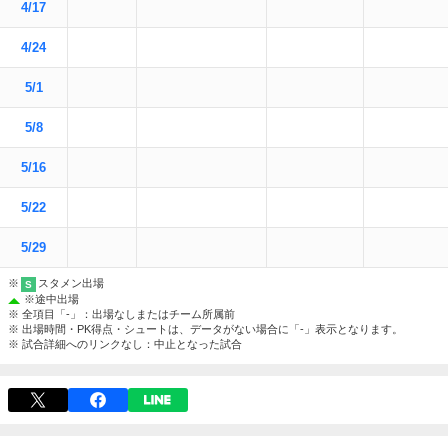
4/17
4/24
5/1
5/8
5/16
5/22
5/29
※
スタメン出場
S
※
途中出場
※ 全項目「-」：出場なしまたはチーム所属前
※ 出場時間・PK得点・シュートは、データがない場合に「-」表示となります。
※ 試合詳細へのリンクなし：中止となった試合