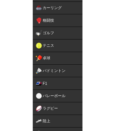
カーリング
格闘技
ゴルフ
テニス
卓球
バドミントン
F1
バレーボール
ラグビー
陸上