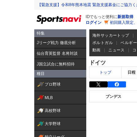
【緊急支援】令和8年熊本地震 緊急支援募金にご協力く
IDでもっと便利に
新規取得
ログイン
初回購入限定
特集
海外サッカートップ
Jリーグ戦力 徹底分析
ポルトガル
ベルギ
動画
ニュース
コ
仙台育英監督 名将対談
ドイツ
J国立試合に無料招待
トップ
日程
種目
プロ野球
ブンデス
MLB
高校野球
大学野球
独立リーグ