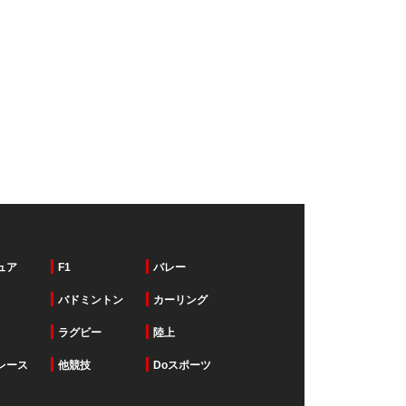
ュア
F1
バレー
バドミントン
カーリング
ラグビー
陸上
レース
他競技
Doスポーツ