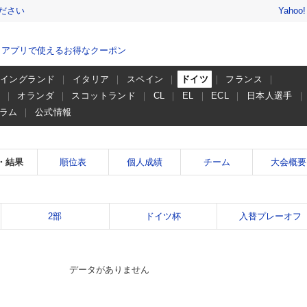
ださい
Yahoo
、アプリで使えるお得なクーポン
イングランド
イタリア
スペイン
ドイツ
フランス
ー
オランダ
スコットランド
CL
EL
ECL
日本人選手
ラム
公式情報
・結果
順位表
個人成績
チーム
大会概要
2部
ドイツ杯
入替プレーオフ
データがありません