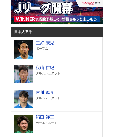
日本人選手
三好 康児
ボーフム
秋山 裕紀
ダルムシュタット
古川 陽介
ダルムシュタット
福田 師王
カールスルーエ