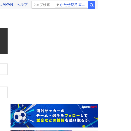
! JAPAN
ヘルプ
かたせ梨乃 豆原一成
検索