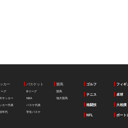
ッカー
バスケット
競馬
ゴルフ
フィギ
リーグ
Bリーグ
競馬
テニス
卓球
外サッカー
NBA
地方競馬
格闘技
大相撲
ッカー代表
バスケ代表
校年代
学生バスケ
NFL
ボート