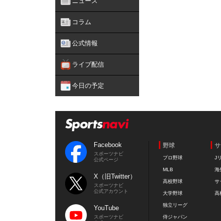
ニュース
コラム
公式情報
ライブ配信
今日の予定
Facebook
野球
サ
スポーツナビ
プロ野球
J
公式ページ
MLB
海
X（旧Twitter）
高校野球
サ
スポーツナビ
公式アカウント
大学野球
高
独立リーグ
YouTube
スポーツナビ
侍ジャパン