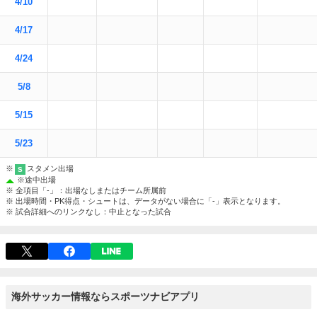
4/10
4/17
4/24
5/8
5/15
5/23
※
スタメン出場
S
※
途中出場
※ 全項目「-」：出場なしまたはチーム所属前
※ 出場時間・PK得点・シュートは、データがない場合に「-」表示となります。
※ 試合詳細へのリンクなし：中止となった試合
海外サッカー情報ならスポーツナビアプリ