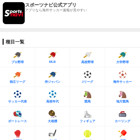
スポーツナビ公式アプリ
アプリなら海外サッカー速報が見やすい
種目一覧
MLB
プロ野球
高校野球
大学野球
独立リーグ
侍ジャパン
Jリーグ
海外サッカー
サッカー代表
高校年代
競馬
地方競馬
ボートレース
大相撲
フィギュア
カーリング