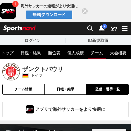
海外サッカーの速報がより快適に
閉じる
スポーツナビ
検索
通知
i
ログイン
ID新規取得
トップ
日程・結果
順位表
個人成績
チーム
大会概要
ザンクトパウリ
ドイツ
チーム情報
日程・結果
監督・選手一覧
アプリで海外サッカーをより快適に