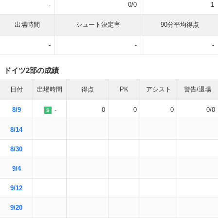
-
0/0
1
出場時間
シュート決定率
90分平均得点
-
-
-
ドイツ2部の成績
日付
出場時間
得点
PK
アシスト
警告/退場
8/9
-
0
0
0
0/0
S
8/14
8/30
9/4
9/12
9/20