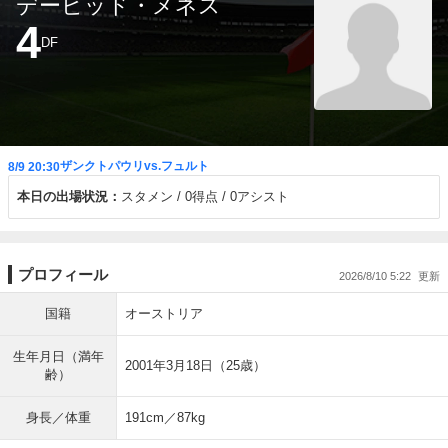
デービッド・メネス
4
DF
ザンクトパウリvs.フュルト
8/9 20:30
本日の出場状況：
スタメン
0得点
0アシスト
プロフィール
2026/8/10 5:22
国籍
オーストリア
生年月日（満年
2001年3月18日（25歳）
齢）
身長／体重
191cm／87kg