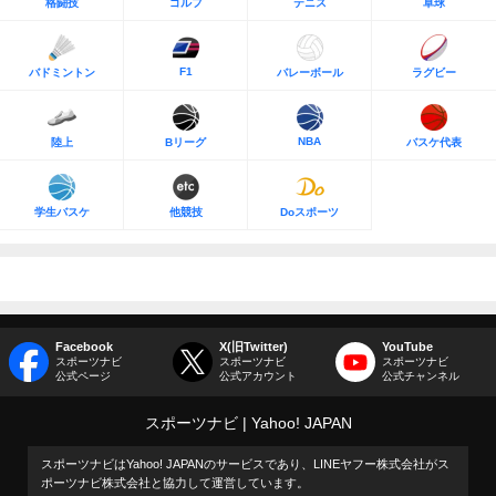
格闘技
ゴルフ
テニス
卓球
F1
バドミントン
バレーボール
ラグビー
NBA
陸上
Bリーグ
バスケ代表
学生バスケ
他競技
Doスポーツ
Facebook
X(旧Twitter)
YouTube
スポーツナビ
スポーツナビ
スポーツナビ
公式ページ
公式アカウント
公式チャンネル
スポーツナビ
Yahoo! JAPAN
スポーツナビはYahoo! JAPANのサービスであり、LINEヤフー株式会社がス
ポーツナビ株式会社と協力して運営しています。