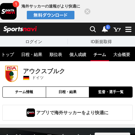
海外サッカーの速報がより快適に
閉じる
スポーツナビ
検索
通知
i
ログイン
ID新規取得
トップ
日程・結果
順位表
個人成績
チーム
大会概要
アウクスブルク
ドイツ
チーム情報
日程・結果
監督・選手一覧
アプリで海外サッカーをより快適に