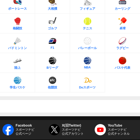
ボートレース
大相撲
フィギュア
カーリング
格闘技
ゴルフ
テニス
卓球
F1
バドミントン
バレーボール
ラグビー
NBA
陸上
Bリーグ
バスケ代表
学生バスケ
他競技
Doスポーツ
Facebook
X(旧Twitter)
YouTube
スポーツナビ
スポーツナビ
スポーツナビ
公式ページ
公式アカウント
公式チャンネル