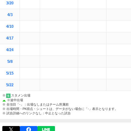
3/20
4/3
4/10
4/17
4/24
5/8
5/15
5/22
※
スタメン出場
S
※
途中出場
※ 全項目「-」：出場なしまたはチーム所属前
※ 出場時間・PK得点・シュートは、データがない場合に「-」表示となります。
※ 試合詳細へのリンクなし：中止となった試合