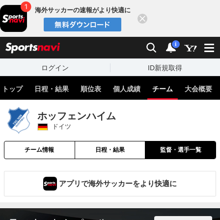
海外サッカーの速報がより快適に
閉じる
スポーツナビ
検索
通知
i
ログイン
ID新規取得
トップ
日程・結果
順位表
個人成績
チーム
大会概要
ホッフェンハイム
ドイツ
チーム情報
日程・結果
監督・選手一覧
アプリで海外サッカーをより快適に