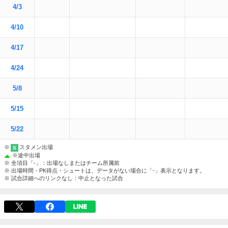
4/3
4/10
4/17
4/24
5/8
5/15
5/22
※
スタメン出場
S
※
途中出場
※ 全項目「-」：出場なしまたはチーム所属前
※ 出場時間・PK得点・シュートは、データがない場合に「-」表示となります。
※ 試合詳細へのリンクなし：中止となった試合