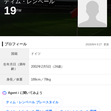
ティム・レンペール
19
FW
プロフィール
2026/8/4 9:27
国籍
ドイツ
生年月日（満年
2002年2月5日（24歳）
齢）
身長／体重
189cm／78kg
Agent i に聞いてみよう
ティム・レンペール プレースタイル