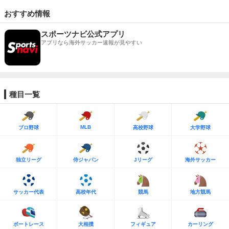
おすすめ情報
スポーツナビ公式アプリ
アプリなら海外サッカー速報が見やすい
種目一覧
MLB
プロ野球
高校野球
大学野球
独立リーグ
侍ジャパン
Jリーグ
海外サッカー
サッカー代表
高校年代
競馬
地方競馬
ボートレース
大相撲
フィギュア
カーリング